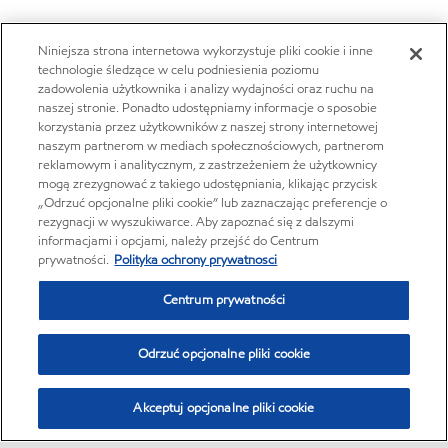
Niniejsza strona internetowa wykorzystuje pliki cookie i inne
technologie śledzące w celu podniesienia poziomu
zadowolenia użytkownika i analizy wydajności oraz ruchu na
naszej stronie. Ponadto udostępniamy informacje o sposobie
korzystania przez użytkowników z naszej strony internetowej
naszym partnerom w mediach społecznościowych, partnerom
reklamowym i analitycznym, z zastrzeżeniem że użytkownicy
mogą zrezygnować z takiego udostępniania, klikając przycisk
„Odrzuć opcjonalne pliki cookie” lub zaznaczając preferencje o
rezygnacji w wyszukiwarce. Aby zapoznać się z dalszymi
informacjami i opcjami, należy przejść do Centrum
prywatności.
Polityka ochrony prywatnosci
Centrum prywatności
Odrzuć opcjonalne pliki cookie
Akceptuj opcjonalne pliki cookie