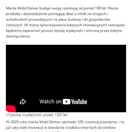
Marka Mobil Delvac buduje swoją reputację od ponad 100 lat. Nasze
produkty i doświadczenie pomagają dbać o silniki na drogach i
autostradach prowadzących na place budowy i do gospodarstw
rolniczych. W miarę opracowywania kolejnych innowacyjnych rozwiązań
będziemy zapewniać jeszcze lepszą wydajność i ochronę przez kolejne
dziesięciolecia.
Wysoka wydajność przez 100 lat
W 2025 roku marka Mobil Delvac obchodzi 100. rocznicę powstania – to
już cały wiek innowacji w dziedzinie środków smarnych do silników