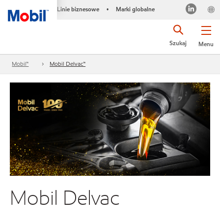
Linie biznesowe
Marki globalne
•
Szukaj
Menu
Mobil™
Mobil Delvac™
Mobil Delvac