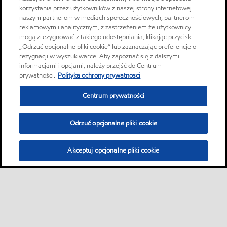
korzystania przez użytkowników z naszej strony internetowej
naszym partnerom w mediach społecznościowych, partnerom
reklamowym i analitycznym, z zastrzeżeniem że użytkownicy
mogą zrezygnować z takiego udostępniania, klikając przycisk
„Odrzuć opcjonalne pliki cookie” lub zaznaczając preferencje o
rezygnacji w wyszukiwarce. Aby zapoznać się z dalszymi
informacjami i opcjami, należy przejść do Centrum
prywatności.
Polityka ochrony prywatnosci
Centrum prywatności
Odrzuć opcjonalne pliki cookie
Akceptuj opcjonalne pliki cookie