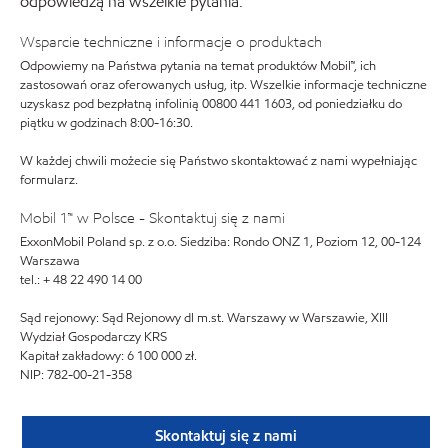
odpowiedzą na wszelkie pytania.
Wsparcie techniczne i informacje o produktach
Odpowiemy na Państwa pytania na temat produktów Mobil™, ich
zastosowań oraz oferowanych usług, itp. Wszelkie informacje techniczne
uzyskasz pod bezpłatną infolinią 00800 441 1603, od poniedziałku do
piątku w godzinach 8:00-16:30.
W każdej chwili możecie się Państwo skontaktować z nami wypełniając
formularz.
Mobil 1™ w Polsce - Skontaktuj się z nami
ExxonMobil Poland sp. z o.o. Siedziba: Rondo ONZ 1, Poziom 12, 00-124
Warszawa
tel.: + 48 22 490 14 00
Sąd rejonowy: Sąd Rejonowy dl m.st. Warszawy w Warszawie, XIII
Wydział Gospodarczy KRS
Kapitał zakładowy: 6 100 000 zł.
NIP: 782-00-21-358
Skontaktuj się z nami