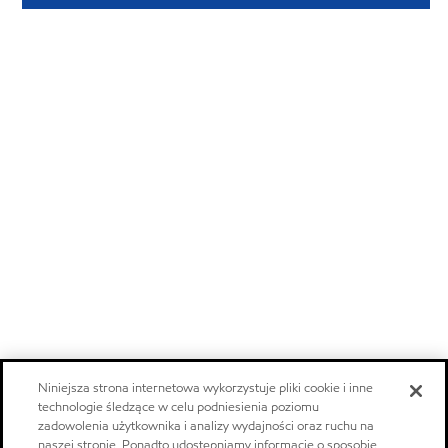
Niniejsza strona internetowa wykorzystuje pliki cookie i inne
technologie śledzące w celu podniesienia poziomu
zadowolenia użytkownika i analizy wydajności oraz ruchu na
naszej stronie. Ponadto udostępniamy informacje o sposobie