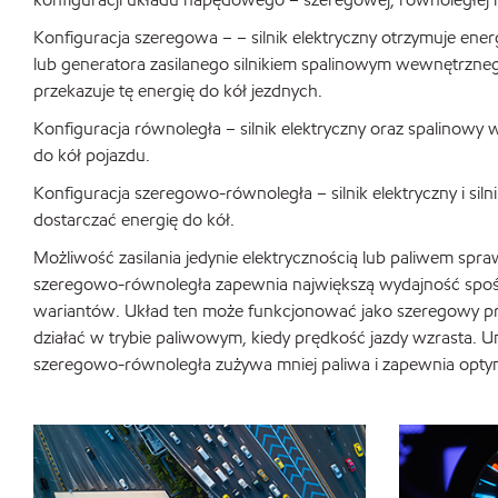
Konfiguracja szeregowa – – silnik elektryczny otrzymuje ener
lub generatora zasilanego silnikiem spalinowym wewnętrzneg
przekazuje tę energię do kół jezdnych.
Konfiguracja równoległa – silnik elektryczny oraz spalinowy 
do kół pojazdu.
Konfiguracja szeregowo-równoległa – silnik elektryczny i sil
dostarczać energię do kół.
Możliwość zasilania jedynie elektrycznością lub paliwem spraw
szeregowo-równoległa zapewnia największą wydajność spoś
wariantów. Układ ten może funkcjonować jako szeregowy prz
działać w trybie paliwowym, kiedy prędkość jazdy wzrasta. U
szeregowo-równoległa zużywa mniej paliwa i zapewnia opty