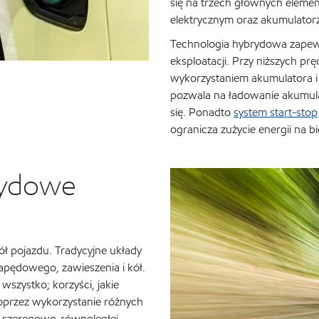
się na trzech głównych elemen
elektrycznym oraz akumulator
Technologia hybrydowa zapew
eksploatacji. Przy niższych pr
wykorzystaniem akumulatora i
pozwala na ładowanie akumul
się. Ponadto
system start-stop
ogranicza zużycie energii na b
brydowe
ł pojazdu. Tradycyjne układy
 napędowego, zawieszenia i kół.
szystko; korzyści, jakie
oprzez wykorzystanie różnych
i szeregowo-równoległej.