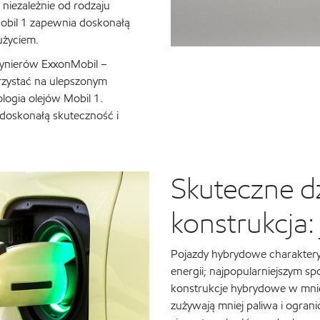
iezależnie od rodzaju
Mobil 1 zapewnia doskonałą
użyciem.
żynierów ExxonMobil –
rzystać na ulepszonym
logia olejów Mobil 1.
 doskonałą skuteczność i
Skuteczne dz
konstrukcja: 
Pojazdy hybrydowe charaktery
energii; najpopularniejszym spo
konstrukcje hybrydowe w mnie
zużywają mniej paliwa i ogran