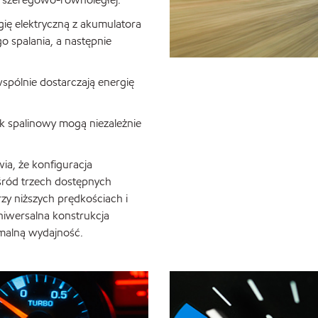
gię elektryczną z akumulatora
o spalania, a następnie
wspólnie dostarczają energię
nik spalinowy mogą niezależnie
ia, że konfiguracja
ród trzech dostępnych
y niższych prędkościach i
niwersalna konstrukcja
malną wydajność.