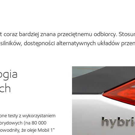
t coraz bardziej znana przeciętnemu odbiorcy. Stos
ilników, dostępności alternatywnych układów przenie
gia
ich
one testy z wykorzystaniem
hybrydowych (na 80 000
owodniły, że oleje Mobil 1™