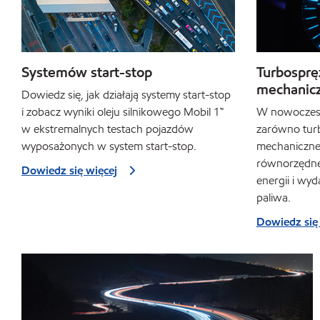
Systemów start-stop
Turbosprę
mechanic
Dowiedz się, jak działają systemy start-stop
i zobacz wyniki oleju silnikowego Mobil 1™
W nowoczesn
w ekstremalnych testach pojazdów
zarówno turbo
wyposażonych w system start-stop.
mechaniczne,
równorzędne
Dowiedz się więcej
energii i wyd
paliwa.
Dowiedz się 