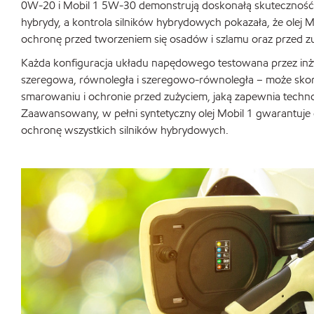
0W-20 i Mobil 1 5W-30 demonstrują doskonałą skuteczność n
hybrydy, a kontrola silników hybrydowych pokazała, że olej 
ochronę przed tworzeniem się osadów i szlamu oraz przed z
Każda konfiguracja układu napędowego testowana przez in
szeregowa, równoległa i szeregowo-równoległa – może sko
smarowaniu i ochronie przed zużyciem, jaką zapewnia techno
Zaawansowany, w pełni syntetyczny olej Mobil 1 gwarantuje
ochronę wszystkich silników hybrydowych.