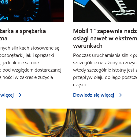
żarka a sprężarka
Mobil 1™ zapewnia nad
zna
osiągi nawet w ekstrem
warunkach
ych silnikach stosowane są
sprężarki, jak i sprężarki
Podczas uruchamiania silnik po
 jednak nie są one
szczególnie narażony na zużyc
 pod względem dostarczanej
wtedy szczególnie istotny jest 
ajności w zakresie zużycia
przepływ oleju do jego poszc
części.
więcej
Dowiedz się więcej