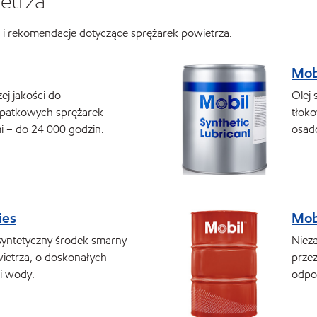
etrza
i rekomendacje dotyczące sprężarek powietrza.
Mob
ej jakości do
Olej
opatkowych sprężarek
tłoko
 – do 24 000 godzin.
osad
ies
Mob
syntetyczny środek smarny
Niez
wietrza, o doskonałych
prze
i wody.
odpo