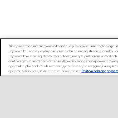
Niniejsza strona internetowa wykorzystuje pliki cookie i inne technologie
użytkownika i analizy wydajności oraz ruchu na naszej stronie. Ponadto u
użytkowników z naszej strony internetowej naszym partnerom w mediach
analitycznym, z zastrzeżeniem że użytkownicy mogą zrezygnować z takiego
opcjonalne pliki cookie” lub zaznaczając preferencje o rezygnacji w wyszu
opcjami, należy przejść do Centrum prywatności.
Polityka ochrony prywat