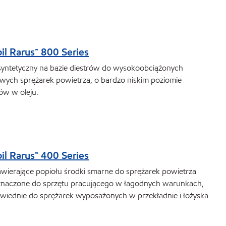
il Rarus™ 800 Series
 syntetyczny na bazie diestrów do wysokoobciążonych
wych sprężarek powietrza, o bardzo niskim poziomie
ów w oleju.
il Rarus™ 400 Series
awierające popiołu środki smarne do sprężarek powietrza
znaczone do sprzętu pracującego w łagodnych warunkach,
wiednie do sprężarek wyposażonych w przekładnie i łożyska.