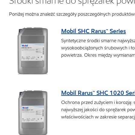
Środki smarne do sprężarek powi
Poniżej można znaleźć szczegóły poszczególnych produktów 
Mobil SHC Rarus™ Series
Syntetyczne środki smarne najwyższ
wysokoobciążonych śrubowych i ł
powietrza. Okres między wymianami
Mobil Rarus™ SHC 1020 Ser
Ochrona przed zużyciem i korozją: 
najwyższej jakości do sprężarek po
właściwościach w zakresie separacj