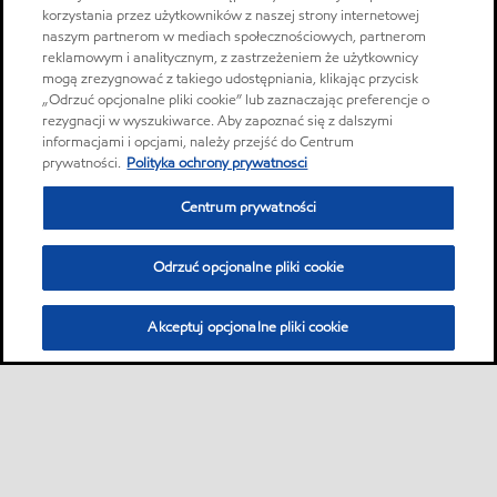
korzystania przez użytkowników z naszej strony internetowej
naszym partnerom w mediach społecznościowych, partnerom
reklamowym i analitycznym, z zastrzeżeniem że użytkownicy
mogą zrezygnować z takiego udostępniania, klikając przycisk
„Odrzuć opcjonalne pliki cookie” lub zaznaczając preferencje o
rezygnacji w wyszukiwarce. Aby zapoznać się z dalszymi
informacjami i opcjami, należy przejść do Centrum
prywatności.
Polityka ochrony prywatnosci
Centrum prywatności
Odrzuć opcjonalne pliki cookie
Akceptuj opcjonalne pliki cookie