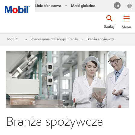
Linie biznesowe
Marki globalne
•
Szukaj
Menu
Mobil™
Rozwiązania dla Twojej branży
Branża spożywcza
Branża spożywcza