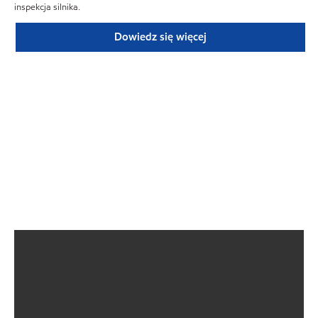
inspekcja silnika.
Dowiedz się więcej
Odkryj zwiększoną ochronę
urządzeń
Smar jest kluczowym elementem urządzeń i maszyn już od czasów