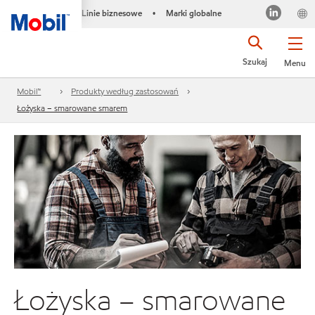
Linie biznesowe
Marki globalne
•
Szukaj
Menu
Mobil™
Produkty według zastosowań
Łożyska – smarowane smarem
Łożyska – smarowane