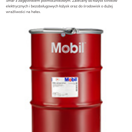
Smar z zagęstnikiem polimocznikowym. Zalecany do łożysk silników
elektrycznych i bezobsługowych łożysk oraz do środowisk o dużej
wrażliwości na hałas.