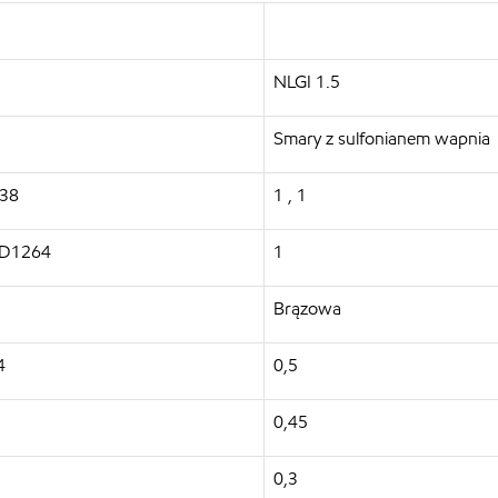
NLGI 1.5
Smary z sulfonianem wapnia
138
1 , 1
 D1264
1
Brązowa
4
0,5
0,45
0,3