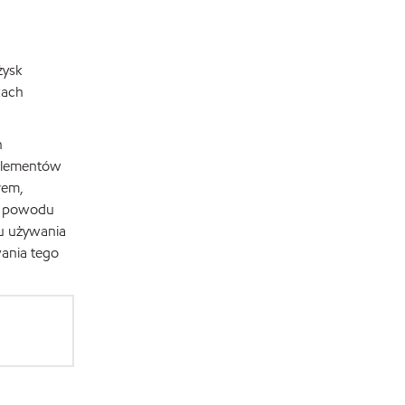
żysk
kach
h
 elementów
łem,
 z powodu
u używania
wania tego