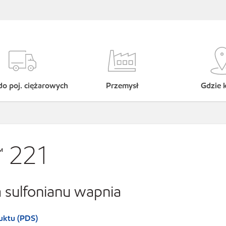
do poj. ciężarowych
Przemysł
Gdzie 
™ 221
 sulfonianu wapnia
uktu (PDS)