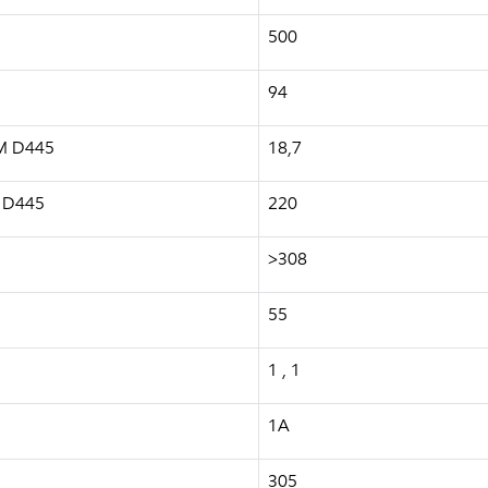
500
94
TM D445
18,7
M D445
220
>308
55
1 , 1
1A
305