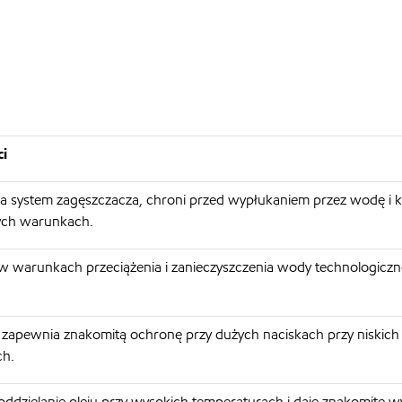
ci
ia system zagęszczacza, chroni przed wypłukaniem przez wodę i k
ych warunkach.
w warunkach przeciążenia i zanieczyszczenia wody technologiczne
zapewnia znakomitą ochronę przy dużych naciskach przy niskich
ch.
 oddzielanie oleju przy wysokich temperaturach i daje znakomite w