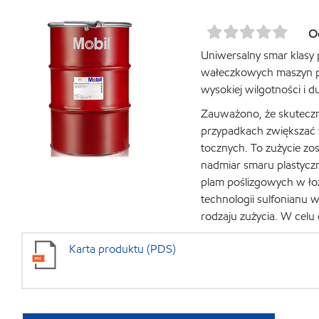
O
Uniwersalny smar klas
wałeczkowych maszyn p
wysokiej wilgotności i d
Zauważono, że skuteczn
przypadkach zwiększać 
tocznych. To zużycie zo
nadmiar smaru plastycz
plam poślizgowych w ł
technologii sulfonianu 
rodzaju zużycia. W celu
Karta produktu (PDS)