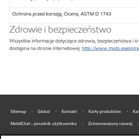
Ochrona przed korozją, Ocena, ASTM D 1743
Zdrowie i bezpieczeństwo
Wszystkie informacje dotyczące zdrowia, bezpieczeństwa i śr
dostępna na stronie internetowej:
http://www.msds.exxonmob
Sitemap
Global
Kontakt
Karty produktów
Kar
•
•
•
•
•
MobilChat - poradnik użytkownika
Zrównoważony rozwój
•
•