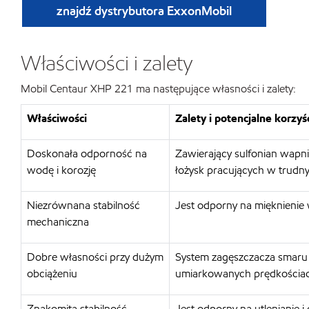
znajdź dystrybutora ExxonMobil
Właściwości i zalety
Mobil Centaur XHP 221 ma następujące własności i zalety:
Właściwości
Zalety i potencjalne korzyś
Doskonała odporność na
Zawierający sulfonian wapn
wodę i korozję
łożysk pracujących w trudn
Niezrównana stabilność
Jest odporny na mięknienie 
mechaniczna
Dobre własności przy dużym
System zagęszczacza smaru 
obciążeniu
umiarkowanych prędkościa
Znakomita stabilność
Jest odporny na utlenianie i