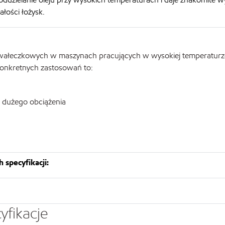
łości łożysk.
 wałeczkowych w maszynach pracujących w wysokiej temperaturze
konkretnych zastosowań to:
 dużego obciążenia
 specyfikacji:
yfikacje