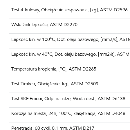
Test 4-kulowy, Obciążenie zespawania, [kg], ASTM D2596
Wskaźnik lepkości, ASTM D2270
Lepkość kin. w 100°C, Dot. oleju bazowego, [mm2/s], AS
Lepkość kin. w 40°C, Dot. oleju bazowego, [mm2/s], AST
Temperatura kroplenia, [°C], ASTM D2265
Test Timken, Obciążenie [kg], ASTM D2509
Test SKF Emcor, Odp. na rdzę, Woda dest., ASTM D6138
Korozja na miedzi, 24h, 100ºC, klasyfikacja, ASTM D4048
Penetracja, 60 cykli, 0,1 mm, ASTM D217