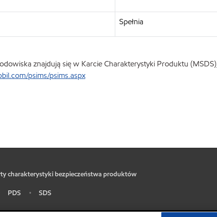
Spełnia
odowiska znajdują się w Karcie Charakterystyki Produktu (MSDS), 
il.com/psims/psims.aspx
ty charakterystyki bezpieczeństwa produktów
PDS
SDS
•
•