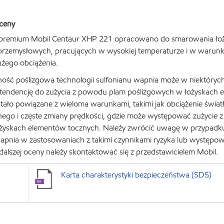
ceny
y premium Mobil Centaur XHP 221 opracowano do smarowania ło
rzemysłowych, pracujących w wysokiej temperaturze i w warun
użego obciążenia.
ość poślizgowa technologii sulfonianu wapnia może w niektóryc
tendencję do zużycia z powodu plam poślizgowych w łożyskach
stało powiązane z wieloma warunkami, takimi jak obciążenie świat
nego i częste zmiany prędkości, gdzie może występować zużycie
ożyskach elementów tocznych. Należy zwrócić uwagę w przypadk
wapnia w zastosowaniach z takimi czynnikami ryzyka lub występo
 dalszej oceny należy skontaktować się z przedstawicielem Mobil.
Karta charakterystyki bezpieczeństwa (SDS)