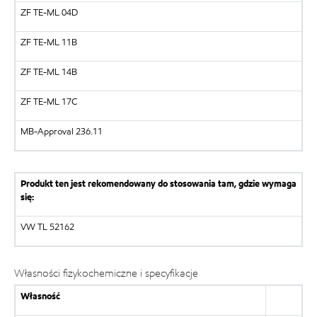
ZF TE-ML 04D
ZF TE-ML 11B
ZF TE-ML 14B
ZF TE-ML 17C
MB-Approval 236.11
Produkt ten jest rekomendowany do stosowania tam, gdzie wymaga
się:
VW TL 52162
Własności fizykochemiczne i specyfikacje
Własność