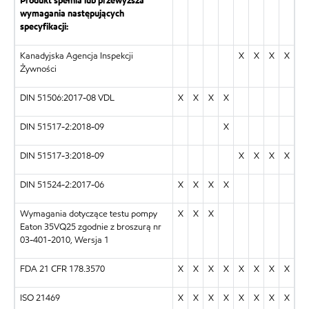
Produkt spełnia lub przewyższa
wymagania następujących
specyfikacji:
Kanadyjska Agencja Inspekcji
X
X
X
X
Żywności
DIN 51506:2017-08 VDL
X
X
X
X
DIN 51517-2:2018-09
X
DIN 51517-3:2018-09
X
X
X
X
DIN 51524-2:2017-06
X
X
X
X
Wymagania dotyczące testu pompy
X
X
X
Eaton 35VQ25 zgodnie z broszurą nr
03-401-2010, Wersja 1
FDA 21 CFR 178.3570
X
X
X
X
X
X
X
X
ISO 21469
X
X
X
X
X
X
X
X