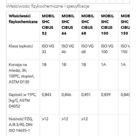
Właściwości fizykochemiczne i specyfikacje
Właściwości
MOBIL
MOBIL
MOBIL
MOBIL
MOBIL
fizykochemiczne
SHC
SHC
SHC
SHC
SHC
CIBUS
CIBUS
CIBUS
CIBUS
CIBUS
32
46
68
100
150
Klasa lepkości
ISO VG
ISO VG
ISO VG
ISO VG
ISO VG
32
46
68
100
150
Korozja na
1B
1B
1B
1A
1A
miedzi, 3h,
100ºC, stopień,
ASTM D130
Gęstość w 15ºC,
0,843
0,846
0,851
0,839
0,843
[kg/l], ASTM
D4052
Nośność FZG,
>12
>12
>12
A/8.3/90, DIN
ISO 14635-1