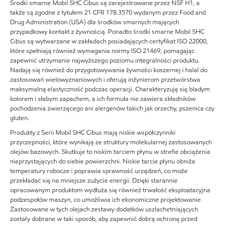
Środki smarne Mobil SHC Cibus są zarejestrowane przez NSF H1, a
także są zgodne z tytułem 21 CFR 178.3570 wydanym przez Food and
Drug Administration (USA) dla środków smarnych mających
przypadkowy kontakt z żywnością. Ponadto środki smarne Mobil SHC
Cibus są wytwarzane w zakładach posiadających certyfikat ISO 22000,
które spełniają również wymagania normy ISO 21469, pomagając
zapewnić utrzymanie najwyższego poziomu integralności produktu.
Nadają się również do przygotowywania żywności koszernej i halal do
zastosowań wielowyznaniowych i oferują inżynierom przetwórstwa
maksymalną elastyczność podczas operacji. Charakteryzują się bladym
kolorem i słabym zapachem, a ich formuła nie zawiera składników
pochodzenia zwierzęcego ani alergenów takich jak orzechy, pszenica czy
gluten.
Produkty z Serii Mobil SHC Cibus mają niskie współczynniki
przyczepności, które wynikają ze struktury molekularnej zastosowanych
olejów bazowych. Skutkuje to niskim tarciem płynu w strefie obciążenia
nieprzystających do siebie powierzchni. Niskie tarcie płynu obniża
temperatury robocze i poprawia sprawność urządzeń, co może
przekładać się na mniejsze zużycie energii. Dzięki starannie
opracowanym produktom wydłuża się również trwałość eksploatacyjna
podzespołów maszyn, co umożliwia ich ekonomiczne projektowanie.
Zastosowane w tych olejach zestawy dodatków uszlachetniających
zostały dobrane w taki sposób, aby zapewnić dobrą ochronę przed