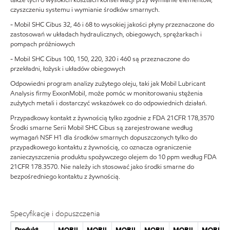
czyszczeniu systemu i wymianie środków smarnych.
- Mobil SHC Cibus 32, 46 i 68 to wysokiej jakości płyny przeznaczone do
zastosowań w układach hydraulicznych, obiegowych, sprężarkach i
pompach próżniowych
- Mobil SHC Cibus 100, 150, 220, 320 i 460 są przeznaczone do
przekładni, łożysk i układów obiegowych
Odpowiedni program analizy zużytego oleju, taki jak Mobil Lubricant
Analysis firmy ExxonMobil, może pomóc w monitorowaniu stężenia
zużytych metali i dostarczyć wskazówek co do odpowiednich działań.
Przypadkowy kontakt z żywnością tylko zgodnie z FDA 21CFR 178,3570
Środki smarne Serii Mobil SHC Cibus są zarejestrowane według
wymagań NSF H1 dla środków smarnych dopuszczonych tylko do
przypadkowego kontaktu z żywnością, co oznacza ograniczenie
zanieczyszczenia produktu spożywczego olejem do 10 ppm według FDA
21CFR 178.3570. Nie należy ich stosować jako środki smarne do
bezpośredniego kontaktu z żywnością.
Specyfikacje i dopuszczenia