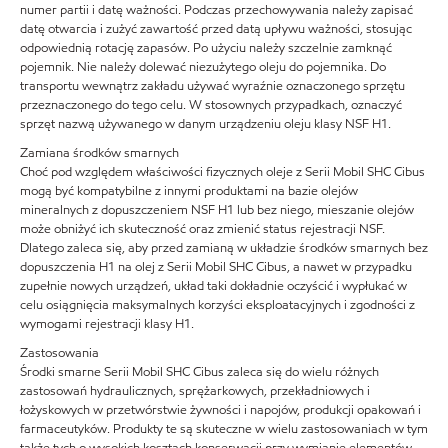
numer partii i datę ważności. Podczas przechowywania należy zapisać
datę otwarcia i zużyć zawartość przed datą upływu ważności, stosując
odpowiednią rotację zapasów. Po użyciu należy szczelnie zamknąć
pojemnik. Nie należy dolewać niezużytego oleju do pojemnika. Do
transportu wewnątrz zakładu używać wyraźnie oznaczonego sprzętu
przeznaczonego do tego celu. W stosownych przypadkach, oznaczyć
sprzęt nazwą używanego w danym urządzeniu oleju klasy NSF H1.
Zamiana środków smarnych
Choć pod względem właściwości fizycznych oleje z Serii Mobil SHC Cibus
mogą być kompatybilne z innymi produktami na bazie olejów
mineralnych z dopuszczeniem NSF H1 lub bez niego, mieszanie olejów
może obniżyć ich skuteczność oraz zmienić status rejestracji NSF.
Dlatego zaleca się, aby przed zamianą w układzie środków smarnych bez
dopuszczenia H1 na olej z Serii Mobil SHC Cibus, a nawet w przypadku
zupełnie nowych urządzeń, układ taki dokładnie oczyścić i wypłukać w
celu osiągnięcia maksymalnych korzyści eksploatacyjnych i zgodności z
wymogami rejestracji klasy H1.
Zastosowania
Środki smarne Serii Mobil SHC Cibus zaleca się do wielu różnych
zastosowań hydraulicznych, sprężarkowych, przekładniowych i
łożyskowych w przetwórstwie żywności i napojów, produkcji opakowań i
farmaceutyków. Produkty te są skuteczne w wielu zastosowaniach w tym
także tych o wysokich kosztach konserwacji przy wymianie elementów,