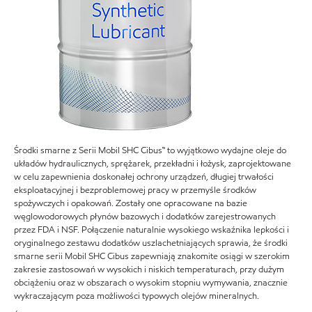
Środki smarne z Serii Mobil SHC Cibus™ to wyjątkowo wydajne oleje do
układów hydraulicznych, sprężarek, przekładni i łożysk, zaprojektowane
w celu zapewnienia doskonałej ochrony urządzeń, długiej trwałości
eksploatacyjnej i bezproblemowej pracy w przemyśle środków
spożywczych i opakowań. Zostały one opracowane na bazie
węglowodorowych płynów bazowych i dodatków zarejestrowanych
przez FDA i NSF. Połączenie naturalnie wysokiego wskaźnika lepkości i
oryginalnego zestawu dodatków uszlachetniających sprawia, że środki
smarne serii Mobil SHC Cibus zapewniają znakomite osiągi w szerokim
zakresie zastosowań w wysokich i niskich temperaturach, przy dużym
obciążeniu oraz w obszarach o wysokim stopniu wymywania, znacznie
wykraczającym poza możliwości typowych olejów mineralnych.