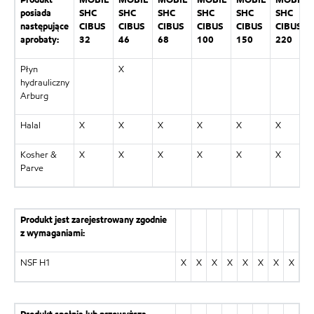
Produkt
MOBIL
MOBIL
MOBIL
MOBIL
MOBIL
MOBIL
posiada
SHC
SHC
SHC
SHC
SHC
SHC
następujące
CIBUS
CIBUS
CIBUS
CIBUS
CIBUS
CIBUS
aprobaty:
32
46
68
100
150
220
Płyn
X
hydrauliczny
Arburg
Halal
X
X
X
X
X
X
Kosher &
X
X
X
X
X
X
Parve
Produkt jest zarejestrowany zgodnie
z wymaganiami:
NSF H1
X
X
X
X
X
X
X
X