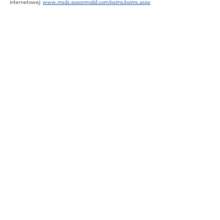
internetowej:
www.msds.exxonmobil.com/psims/psims.aspx