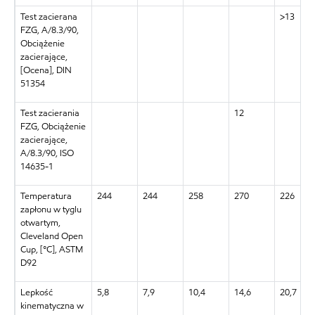
Test zacierana
>13
FZG, A/8.3/90,
Obciążenie
zacierające,
[Ocena], DIN
51354
Test zacierania
12
FZG, Obciążenie
zacierające,
A/8.3/90, ISO
14635-1
Temperatura
244
244
258
270
226
zapłonu w tyglu
otwartym,
Cleveland Open
Cup, [°C], ASTM
D92
Lepkość
5,8
7,9
10,4
14,6
20,7
kinematyczna w