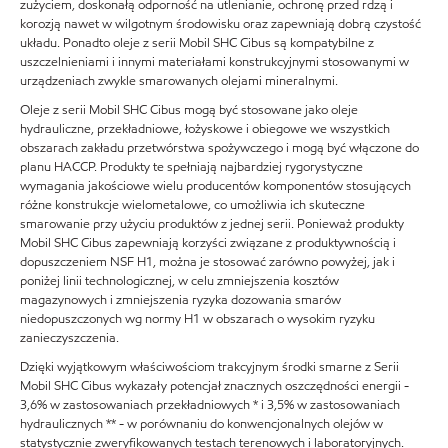
zużyciem, doskonałą odporność na utlenianie, ochronę przed rdzą i
korozją nawet w wilgotnym środowisku oraz zapewniają dobrą czystość
układu. Ponadto oleje z serii Mobil SHC Cibus są kompatybilne z
uszczelnieniami i innymi materiałami konstrukcyjnymi stosowanymi w
urządzeniach zwykle smarowanych olejami mineralnymi.
Oleje z serii Mobil SHC Cibus mogą być stosowane jako oleje
hydrauliczne, przekładniowe, łożyskowe i obiegowe we wszystkich
obszarach zakładu przetwórstwa spożywczego i mogą być włączone do
planu HACCP. Produkty te spełniają najbardziej rygorystyczne
wymagania jakościowe wielu producentów komponentów stosujących
różne konstrukcje wielometalowe, co umożliwia ich skuteczne
smarowanie przy użyciu produktów z jednej serii. Ponieważ produkty
Mobil SHC Cibus zapewniają korzyści związane z produktywnością i
dopuszczeniem NSF H1, można je stosować zarówno powyżej, jak i
poniżej linii technologicznej, w celu zmniejszenia kosztów
magazynowych i zmniejszenia ryzyka dozowania smarów
niedopuszczonych wg normy H1 w obszarach o wysokim ryzyku
zanieczyszczenia.
Dzięki wyjątkowym właściwościom trakcyjnym środki smarne z Serii
Mobil SHC Cibus wykazały potencjał znacznych oszczędności energii -
3,6% w zastosowaniach przekładniowych * i 3,5% w zastosowaniach
hydraulicznych ** - w porównaniu do konwencjonalnych olejów w
statystycznie zweryfikowanych testach terenowych i laboratoryjnych.