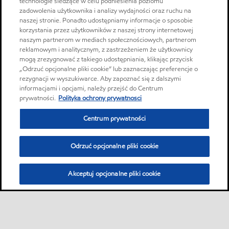
technologie śledzące w celu podniesienia poziomu
zadowolenia użytkownika i analizy wydajności oraz ruchu na
naszej stronie. Ponadto udostępniamy informacje o sposobie
korzystania przez użytkowników z naszej strony internetowej
naszym partnerom w mediach społecznościowych, partnerom
reklamowym i analitycznym, z zastrzeżeniem że użytkownicy
mogą zrezygnować z takiego udostępniania, klikając przycisk
„Odrzuć opcjonalne pliki cookie” lub zaznaczając preferencje o
rezygnacji w wyszukiwarce. Aby zapoznać się z dalszymi
informacjami i opcjami, należy przejść do Centrum
prywatności.
Polityka ochrony prywatnosci
Centrum prywatności
Odrzuć opcjonalne pliki cookie
Akceptuj opcjonalne pliki cookie