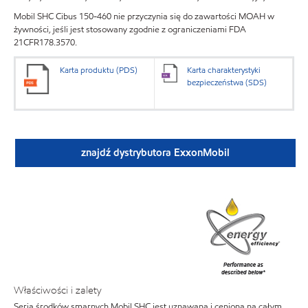
Mobil SHC Cibus 150-460 nie przyczynia się do zawartości MOAH w
żywności, jeśli jest stosowany zgodnie z ograniczeniami FDA
21CFR178.3570.
Karta produktu (PDS)
Karta charakterystyki
bezpieczeństwa (SDS)
znajdź dystrybutora ExxonMobil
Właściwości i zalety
Seria środków smarnych Mobil SHC jest uznawana i ceniona na całym