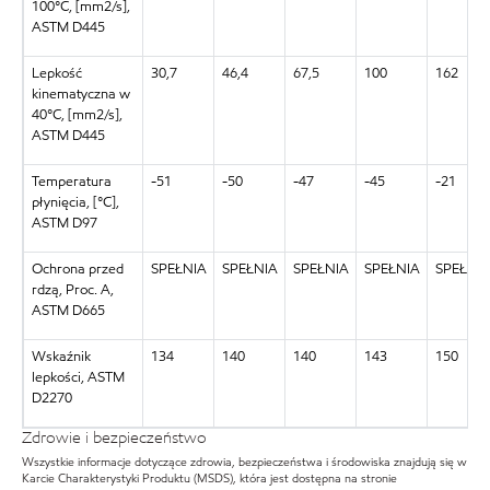
100°C, [mm2/s],
ASTM D445
Lepkość
30,7
46,4
67,5
100
162
kinematyczna w
40°C, [mm2/s],
ASTM D445
Temperatura
-51
-50
-47
-45
-21
płynięcia, [°C],
ASTM D97
Ochrona przed
SPEŁNIA
SPEŁNIA
SPEŁNIA
SPEŁNIA
SPEŁNI
rdzą, Proc. A,
ASTM D665
Wskaźnik
134
140
140
143
150
lepkości, ASTM
D2270
Zdrowie i bezpieczeństwo
Wszystkie informacje dotyczące zdrowia, bezpieczeństwa i środowiska znajdują się w
Karcie Charakterystyki Produktu (MSDS), która jest dostępna na stronie