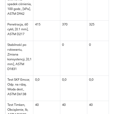
spadek ciśnienia,
100 godz., [kPa],
ASTM D942
Penetracja, 60
415
370
325
cykli, [0.1 mm],
ASTM D217
Stabilność po
0
0
rolowaniu,
Zmiana
konsystencji, [0,1
mm], ASTM
D1831
Test SKF Emcor,
0,0
0,0
0,0
Odp. na rdzę,
Woda dest.,
ASTM D6138
Test Timken,
40
40
40
Obciążenie, lb,