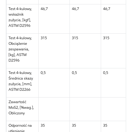
Test 4-kulowy,
46,7
46,7
46,7
wskaźnik
zużycia, [kgf],
ASTM D2596
Test 4-kulowy,
315
315
315
Obciążenie
zespawania,
[kg], ASTM
D2596
Test 4-kulowy,
0,5
0,5
0,5
Średnica skazy
zużycia, [mm],
ASTM D2266
Zawartość
MoS2, [%wag.],
Obliczony
Odporność na
35
35
35
utlenianie,