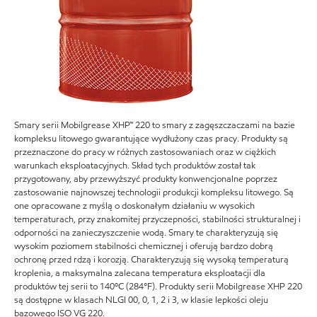
Smary serii Mobilgrease XHP™ 220 to smary z zagęszczaczami na bazie
kompleksu litowego gwarantujące wydłużony czas pracy. Produkty są
przeznaczone do pracy w różnych zastosowaniach oraz w ciężkich
warunkach eksploatacyjnych. Skład tych produktów został tak
przygotowany, aby przewyższyć produkty konwencjonalne poprzez
zastosowanie najnowszej technologii produkcji kompleksu litowego. Są
one opracowane z myślą o doskonałym działaniu w wysokich
temperaturach, przy znakomitej przyczepności, stabilności strukturalnej i
odporności na zanieczyszczenie wodą. Smary te charakteryzują się
wysokim poziomem stabilności chemicznej i oferują bardzo dobrą
ochronę przed rdzą i korozją. Charakteryzują się wysoką temperaturą
kroplenia, a maksymalna zalecana temperatura eksploatacji dla
produktów tej serii to 140ºC (284°F). Produkty serii Mobilgrease XHP 220
są dostępne w klasach NLGI 00, 0, 1, 2 i 3, w klasie lepkości oleju
bazowego ISO VG 220.