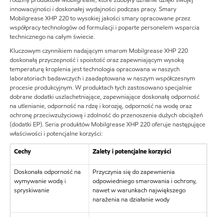
innowacyjności i doskonałej wydajności podczas pracy. Smary
Mobilgrease XHP 220 to wysokiej jakości smary opracowane przez
współpracy technologów od formulacji i poparte personelem wsparcia
technicznego na całym świecie.
Kluczowym czynnikiem nadającym smarom Mobilgrease XHP 220
doskonałą przyczepność i spoistość oraz zapewniającym wysoką
temperaturę kroplenia jest technologia opracowana w naszych
laboratoriach badawczych i zaadaptowana w naszym współczesnym
procesie produkcyjnym. W produktach tych zastosowano specjalnie
dobrane dodatki uszlachetniające, zapewniające doskonałą odporność
na utlenianie, odporność na rdzę i korozję, odporność na wodę oraz
ochronę przeciwzużyciową i zdolność do przenoszenia dużych obciążeń
(dodatki EP). Seria produktów Mobilgrease XHP 220 oferuje następujące
właściwości i potencjalne korzyści:
Cechy
Zalety i potencjalne korzyści
Doskonała odporność na
Przyczynia się do zapewnienia
wymywanie wodą i
odpowiedniego smarowania i ochrony,
spryskiwanie
nawet w warunkach największego
narażenia na działanie wody