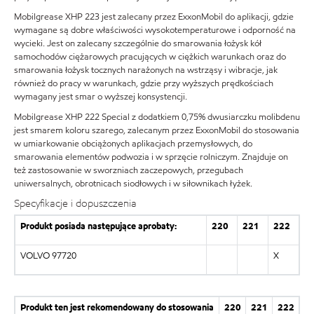
Mobilgrease XHP 223 jest zalecany przez ExxonMobil do aplikacji, gdzie
wymagane są dobre właściwości wysokotemperaturowe i odporność na
wycieki. Jest on zalecany szczególnie do smarowania łożysk kół
samochodów ciężarowych pracujących w ciężkich warunkach oraz do
smarowania łożysk tocznych narażonych na wstrząsy i wibracje, jak
również do pracy w warunkach, gdzie przy wyższych prędkościach
wymagany jest smar o wyższej konsystencji.
Mobilgrease XHP 222 Special z dodatkiem 0,75% dwusiarczku molibdenu
jest smarem koloru szarego, zalecanym przez ExxonMobil do stosowania
w umiarkowanie obciążonych aplikacjach przemysłowych, do
smarowania elementów podwozia i w sprzęcie rolniczym. Znajduje on
też zastosowanie w sworzniach zaczepowych, przegubach
uniwersalnych, obrotnicach siodłowych i w siłownikach łyżek.
Specyfikacje i dopuszczenia
Produkt posiada następujące aprobaty:
220
221
222
VOLVO 97720
X
Produkt ten jest rekomendowany do stosowania
220
221
222