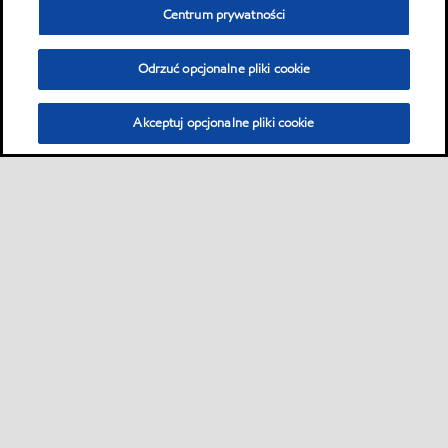
Centrum prywatności
Odrzuć opcjonalne pliki cookie
Akceptuj opcjonalne pliki cookie
Sitemap
Global
Kontakt
Karty produktów
•
•
•
•
Karty charakterystyki bezpieczeństwa produktów
•