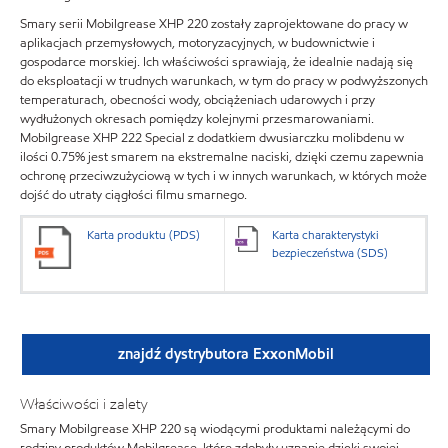
Smary serii Mobilgrease XHP 220 zostały zaprojektowane do pracy w
aplikacjach przemysłowych, motoryzacyjnych, w budownictwie i
gospodarce morskiej. Ich właściwości sprawiają, że idealnie nadają się
do eksploatacji w trudnych warunkach, w tym do pracy w podwyższonych
temperaturach, obecności wody, obciążeniach udarowych i przy
wydłużonych okresach pomiędzy kolejnymi przesmarowaniami.
Mobilgrease XHP 222 Special z dodatkiem dwusiarczku molibdenu w
ilości 0.75% jest smarem na ekstremalne naciski, dzięki czemu zapewnia
ochronę przeciwzużyciową w tych i w innych warunkach, w których może
dojść do utraty ciągłości filmu smarnego.
Karta produktu (PDS)
Karta charakterystyki
bezpieczeństwa (SDS)
znajdź dystrybutora ExxonMobil
Właściwości i zalety
Smary Mobilgrease XHP 220 są wiodącymi produktami należącymi do
rodziny produktów Mobilgrease, które zdobyły uznanie dzięki swojej