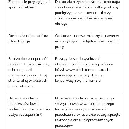
Znakomicie przylegająca i
Doskonała przyczepność smaru pomaga
spoista struktura
zredukować wycieki i przedłużyć okresy
pomiędzy przesmarowaniami przy
zmniejszeniu nakładów środków na
obsługę
Doskonała odporność na
Ochrona smarowanych części, nawet w
rdzę i korozję
niesprzyjających wilgotnych warunkach
pracy
Bardzo dobra odporność
Przyczynia się do wydłużenia
na degradację termiczną,
eksploatacji smaru i lepszej ochrony
ochrona przed
łożysk w wysokich temperaturach,
utlenianiem, degradacją
pomagając zmniejszyć koszty
strukturalną w wysokich
konserwacji i wymian smaru
temperaturach
Doskonała ochrona
Niezawodna ochrona smarowanego
przeciwzużyciowa i
sprzętu, nawet w warunkach dużego
zdolność do przenoszenia
tarcia ślizgowego, z możliwością
dużych obciążeń (EP)
przedłużenia okresu eksploatacji sprzętu
i skrócenia czasu nieprzewidzianych
przestojów