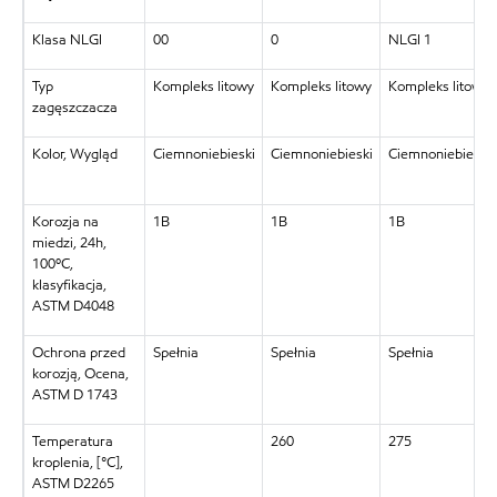
Klasa NLGI
00
0
NLGI 1
Typ
Kompleks litowy
Kompleks litowy
Kompleks litowy
zagęszczacza
Kolor, Wygląd
Ciemnoniebieski
Ciemnoniebieski
Ciemnoniebieski
Korozja na
1B
1B
1B
miedzi, 24h,
100ºC,
klasyfikacja,
ASTM D4048
Ochrona przed
Spełnia
Spełnia
Spełnia
korozją, Ocena,
ASTM D 1743
Temperatura
260
275
kroplenia, [°C],
ASTM D2265