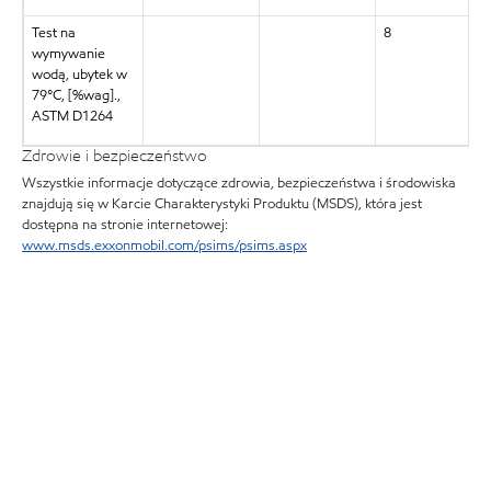
Test na
8
wymywanie
wodą, ubytek w
79°C, [%wag].,
ASTM D1264
Zdrowie i bezpieczeństwo
Wszystkie informacje dotyczące zdrowia, bezpieczeństwa i środowiska
znajdują się w Karcie Charakterystyki Produktu (MSDS), która jest
dostępna na stronie internetowej:
www.msds.exxonmobil.com/psims/psims.aspx