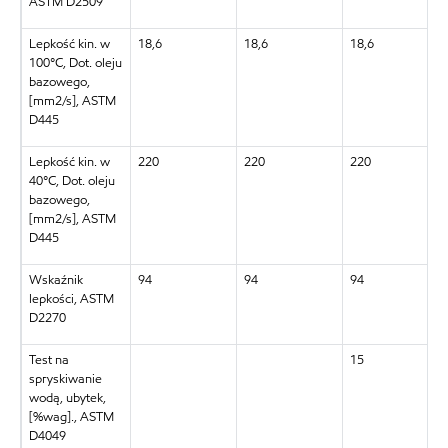
ASTM D2509
Lepkość kin. w
18,6
18,6
18,6
100°C, Dot. oleju
bazowego,
[mm2/s], ASTM
D445
Lepkość kin. w
220
220
220
40°C, Dot. oleju
bazowego,
[mm2/s], ASTM
D445
Wskaźnik
94
94
94
lepkości, ASTM
D2270
Test na
15
spryskiwanie
wodą, ubytek,
[%wag]., ASTM
D4049