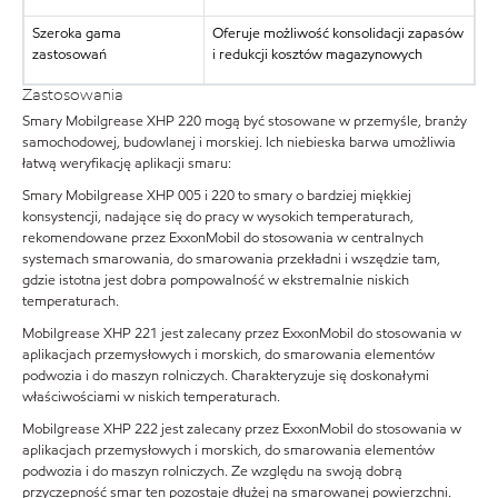
Szeroka gama
Oferuje możliwość konsolidacji zapasów
zastosowań
i redukcji kosztów magazynowych
Zastosowania
Smary Mobilgrease XHP 220 mogą być stosowane w przemyśle, branży
samochodowej, budowlanej i morskiej. Ich niebieska barwa umożliwia
łatwą weryfikację aplikacji smaru:
Smary Mobilgrease XHP 005 i 220 to smary o bardziej miękkiej
konsystencji, nadające się do pracy w wysokich temperaturach,
rekomendowane przez ExxonMobil do stosowania w centralnych
systemach smarowania, do smarowania przekładni i wszędzie tam,
gdzie istotna jest dobra pompowalność w ekstremalnie niskich
temperaturach.
Mobilgrease XHP 221 jest zalecany przez ExxonMobil do stosowania w
aplikacjach przemysłowych i morskich, do smarowania elementów
podwozia i do maszyn rolniczych. Charakteryzuje się doskonałymi
właściwościami w niskich temperaturach.
Mobilgrease XHP 222 jest zalecany przez ExxonMobil do stosowania w
aplikacjach przemysłowych i morskich, do smarowania elementów
podwozia i do maszyn rolniczych. Ze względu na swoją dobrą
przyczepność smar ten pozostaje dłużej na smarowanej powierzchni.