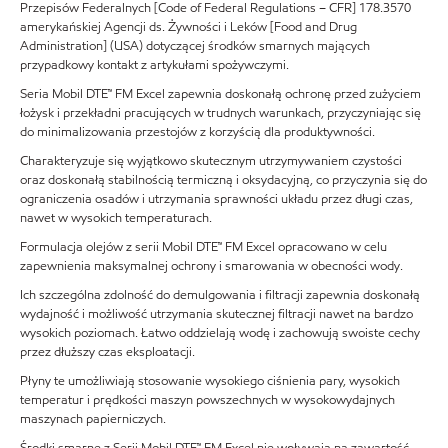
Przepisów Federalnych [Code of Federal Regulations – CFR] 178.3570
amerykańskiej Agencji ds. Żywności i Leków [Food and Drug
Administration] (USA) dotyczącej środków smarnych mających
przypadkowy kontakt z artykułami spożywczymi.
Seria Mobil DTE™ FM Excel zapewnia doskonałą ochronę przed zużyciem
łożysk i przekładni pracujących w trudnych warunkach, przyczyniając się
do minimalizowania przestojów z korzyścią dla produktywności.
Charakteryzuje się wyjątkowo skutecznym utrzymywaniem czystości
oraz doskonałą stabilnością termiczną i oksydacyjną, co przyczynia się do
ograniczenia osadów i utrzymania sprawności układu przez długi czas,
nawet w wysokich temperaturach.
Formulacja olejów z serii Mobil DTE™ FM Excel opracowano w celu
zapewnienia maksymalnej ochrony i smarowania w obecności wody.
Ich szczególna zdolność do demulgowania i filtracji zapewnia doskonałą
wydajność i możliwość utrzymania skutecznej filtracji nawet na bardzo
wysokich poziomach. Łatwo oddzielają wodę i zachowują swoiste cechy
przez dłuższy czas eksploatacji.
Płyny te umożliwiają stosowanie wysokiego ciśnienia pary, wysokich
temperatur i prędkości maszyn powszechnych w wysokowydajnych
maszynach papierniczych.