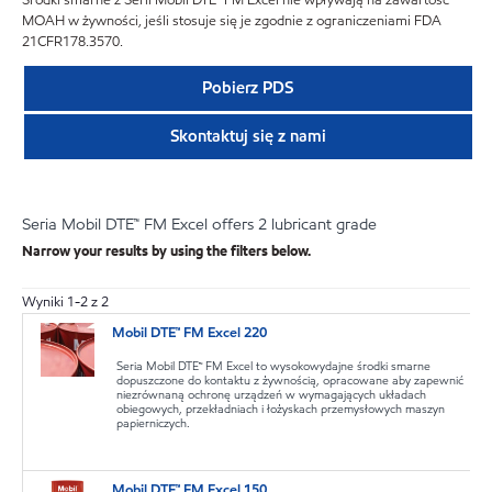
Środki smarne z Serii Mobil DTE™ FM Excel nie wpływają na zawartość
MOAH w żywności, jeśli stosuje się je zgodnie z ograniczeniami FDA
21CFR178.3570.
Pobierz PDS
Skontaktuj się z nami
Seria Mobil DTE™ FM Excel offers 2 lubricant grade
Narrow your results by using the filters below.
Wyniki
1
-
2
z
2
Mobil DTE™ FM Excel 220
Seria Mobil DTE™ FM Excel to wysokowydajne środki smarne
dopuszczone do kontaktu z żywnością, opracowane aby zapewnić
niezrównaną ochronę urządzeń w wymagających układach
obiegowych, przekładniach i łożyskach przemysłowych maszyn
papierniczych.
Mobil DTE™ FM Excel 150