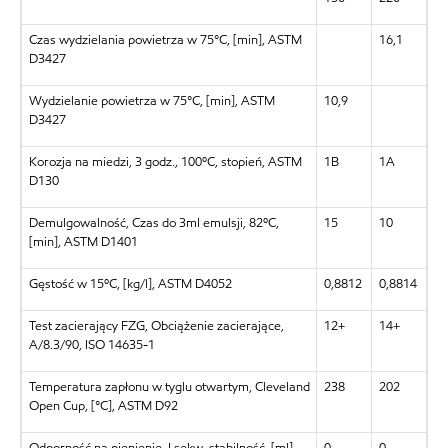
Czas wydzielania powietrza w 75°C, [min], ASTM
16,1
D3427
Wydzielanie powietrza w 75°C, [min], ASTM
10,9
D3427
Korozja na miedzi, 3 godz., 100ºC, stopień, ASTM
1B
1A
D130
Demulgowalność, Czas do 3ml emulsji, 82ºC,
15
10
[min], ASTM D1401
Gęstość w 15ºC, [kg/l], ASTM D4052
0,8812
0,8814
Test zacierający FZG, Obciążenie zacierające,
12+
14+
A/8.3/90, ISO 14635-1
Temperatura zapłonu w tyglu otwartym, Cleveland
238
202
Open Cup, [°C], ASTM D92
Odporność na pienienie, I sekw. stabilność, [ml],
0
0