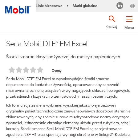
Linie biznesowe
Marki globalne
•
Szukaj
Menu
Seria Mobil DTE™ FM Excel
Środki smarne klasy spożywczej do maszyn papierniczych
Oceny
Seria Mobil DTE™ FM Excel to wysokowydajne środki smarne
dopuszczone do kontaktu z żywnością, opracowane aby zapewnić
niezrównaną ochronę urządzeń w wymagających układach obiegowych,
przekładniach i łożyskach przemysłowych maszyn papierniczych.
Ich formulacja zawiera wybrane, wysokiej jakości oleje bazowe i
oryginalny pakiet technologicznie zaawansowanych dodatków, starannie
zbilansowanych, aby spełnić surowe międzynarodowe normy dotyczące
żywności, jednocześnie chroniąc elementy układu przed zużyciem, rdzą i
korozją. Środki smarne Serii Mobil DTE FM Excel są zarejestrowane
zgodnie z NSF H1 oraz spełniają wymogi określone w Sekcji 21 Kodeksu