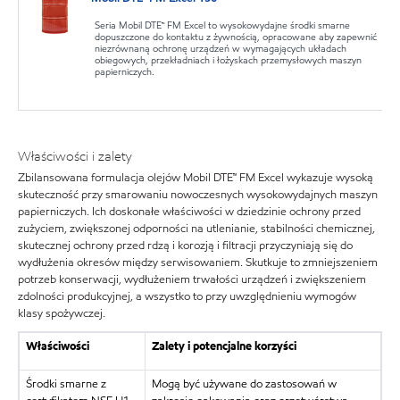
Seria Mobil DTE™ FM Excel to wysokowydajne środki smarne
dopuszczone do kontaktu z żywnością, opracowane aby zapewnić
niezrównaną ochronę urządzeń w wymagających układach
obiegowych, przekładniach i łożyskach przemysłowych maszyn
papierniczych.
Właściwości i zalety
Zbilansowana formulacja olejów Mobil DTE™ FM Excel wykazuje wysoką
skuteczność przy smarowaniu nowoczesnych wysokowydajnych maszyn
papierniczych. Ich doskonałe właściwości w dziedzinie ochrony przed
zużyciem, zwiększonej odporności na utlenianie, stabilności chemicznej,
skutecznej ochrony przed rdzą i korozją i filtracji przyczyniają się do
wydłużenia okresów między serwisowaniem. Skutkuje to zmniejszeniem
potrzeb konserwacji, wydłużeniem trwałości urządzeń i zwiększeniem
zdolności produkcyjnej, a wszystko to przy uwzględnieniu wymogów
klasy spożywczej.
Właściwości
Zalety i potencjalne korzyści
Środki smarne z
Mogą być używane do zastosowań w