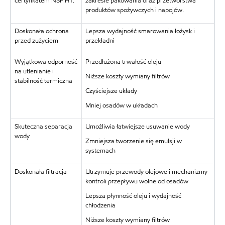
certyfikatem NSF H1.
zakresie pakowania oraz przetwórstwa
produktów spożywczych i napojów.
Doskonała ochrona
Lepsza wydajność smarowania łożysk i
przed zużyciem
przekładni
Wyjątkowa odporność
Przedłużona trwałość oleju
na utlenianie i
Niższe koszty wymiany filtrów
stabilność termiczna
Czyściejsze układy
Mniej osadów w układach
Skuteczna separacja
Umożliwia łatwiejsze usuwanie wody
wody
Zmniejsza tworzenie się emulsji w
systemach
Doskonała filtracja
Utrzymuje przewody olejowe i mechanizmy
kontroli przepływu wolne od osadów
Lepsza płynność oleju i wydajność
chłodzenia
Niższe koszty wymiany filtrów