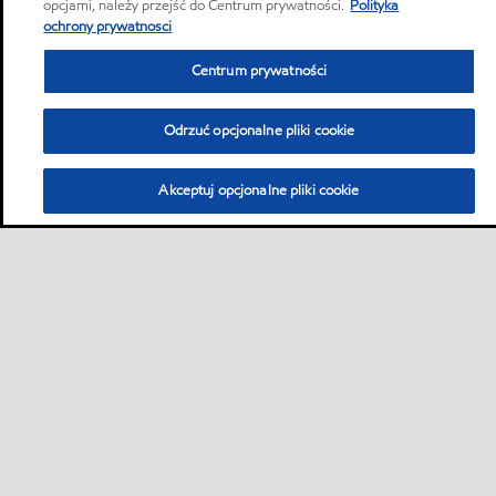
opcjami, należy przejść do Centrum prywatności.
Polityka
ochrony prywatnosci
Centrum prywatności
Odrzuć opcjonalne pliki cookie
Sitemap
Global
Kontakt
Karty produktów
•
•
•
•
Akceptuj opcjonalne pliki cookie
Karty charakterystyki bezpieczeństwa produktów
•
MobilChat - poradnik użytkownika
Zrównoważony rozwój
PDS
•
•
•
SDS
•