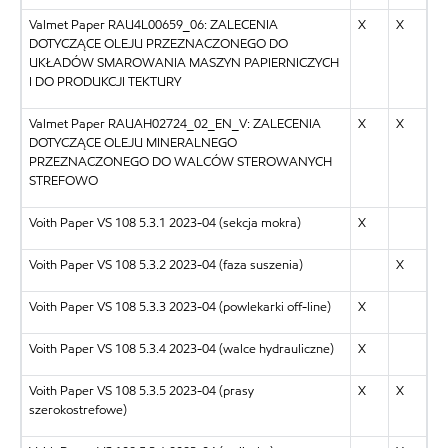
Valmet Paper RAU4L00659_06: ZALECENIA
X
X
DOTYCZĄCE OLEJU PRZEZNACZONEGO DO
UKŁADÓW SMAROWANIA MASZYN PAPIERNICZYCH
I DO PRODUKCJI TEKTURY
Valmet Paper RAUAH02724_02_EN_V: ZALECENIA
X
X
DOTYCZĄCE OLEJU MINERALNEGO
PRZEZNACZONEGO DO WALCÓW STEROWANYCH
STREFOWO
Voith Paper VS 108 5.3.1 2023-04 (sekcja mokra)
X
Voith Paper VS 108 5.3.2 2023-04 (faza suszenia)
X
Voith Paper VS 108 5.3.3 2023-04 (powlekarki off-line)
X
Voith Paper VS 108 5.3.4 2023-04 (walce hydrauliczne)
X
Voith Paper VS 108 5.3.5 2023-04 (prasy
X
X
szerokostrefowe)