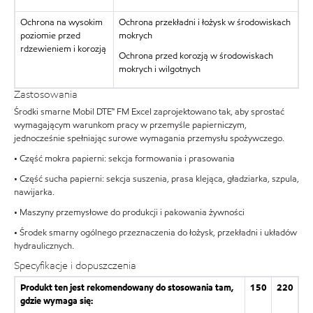
Ochrona na wysokim
Ochrona przekładni i łożysk w środowiskach
poziomie przed
mokrych
rdzewieniem i korozją
Ochrona przed korozją w środowiskach
mokrych i wilgotnych
Zastosowania
Środki smarne Mobil DTE™ FM Excel zaprojektowano tak, aby sprostać
wymagającym warunkom pracy w przemyśle papierniczym,
jednocześnie spełniając surowe wymagania przemysłu spożywczego.
• Część mokra papierni: sekcja formowania i prasowania
• Część sucha papierni: sekcja suszenia, prasa klejąca, gładziarka, szpula,
nawijarka.
• Maszyny przemysłowe do produkcji i pakowania żywności
• Środek smarny ogólnego przeznaczenia do łożysk, przekładni i układów
hydraulicznych.
Specyfikacje i dopuszczenia
Produkt ten jest rekomendowany do stosowania tam,
150
220
gdzie wymaga się: