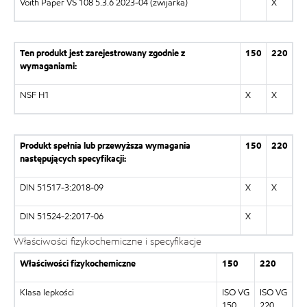
Voith Paper VS 108 5.3.6 2023-04 (zwijarka)
X
Ten produkt jest zarejestrowany zgodnie z
150
220
wymaganiami:
NSF H1
X
X
Produkt spełnia lub przewyższa wymagania
150
220
następujących specyfikacji:
DIN 51517-3:2018-09
X
X
DIN 51524-2:2017-06
X
Właściwości fizykochemiczne i specyfikacje
Właściwości fizykochemiczne
150
220
Klasa lepkości
ISO VG
ISO VG
150
220