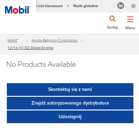
Linie biznesowe
Marki globalne
•
Szukaj
Menu
Mobil™
Anglo-Belgium-Corporation
12/16 (V) DZ Diesel Engine
No Products Available
Skontaktuj się z nami
Znajdź autoryzowanego dystrybutora
Udostępnij