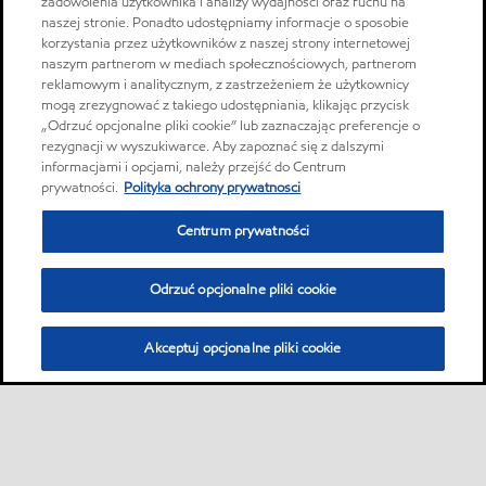
zadowolenia użytkownika i analizy wydajności oraz ruchu na
naszej stronie. Ponadto udostępniamy informacje o sposobie
korzystania przez użytkowników z naszej strony internetowej
naszym partnerom w mediach społecznościowych, partnerom
reklamowym i analitycznym, z zastrzeżeniem że użytkownicy
mogą zrezygnować z takiego udostępniania, klikając przycisk
„Odrzuć opcjonalne pliki cookie” lub zaznaczając preferencje o
rezygnacji w wyszukiwarce. Aby zapoznać się z dalszymi
informacjami i opcjami, należy przejść do Centrum
prywatności.
Polityka ochrony prywatnosci
Centrum prywatności
Odrzuć opcjonalne pliki cookie
Akceptuj opcjonalne pliki cookie