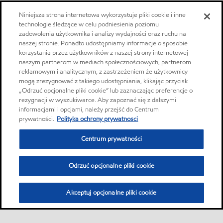
Niniejsza strona internetowa wykorzystuje pliki cookie i inne
technologie śledzące w celu podniesienia poziomu
zadowolenia użytkownika i analizy wydajności oraz ruchu na
naszej stronie. Ponadto udostępniamy informacje o sposobie
korzystania przez użytkowników z naszej strony internetowej
naszym partnerom w mediach społecznościowych, partnerom
reklamowym i analitycznym, z zastrzeżeniem że użytkownicy
mogą zrezygnować z takiego udostępniania, klikając przycisk
„Odrzuć opcjonalne pliki cookie” lub zaznaczając preferencje o
rezygnacji w wyszukiwarce. Aby zapoznać się z dalszymi
informacjami i opcjami, należy przejść do Centrum
prywatności.
Polityka ochrony prywatnosci
Centrum prywatności
Odrzuć opcjonalne pliki cookie
Akceptuj opcjonalne pliki cookie