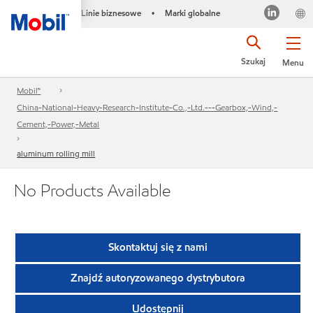
Linie biznesowe
Marki globalne
•
Szukaj
Menu
Mobil™
China-National-Heavy-Research-Institute-Co.,-Ltd.---Gearbox,-Wind,-
Cement,-Power,-Metal
aluminum rolling mill
No Products Available
Skontaktuj się z nami
Znajdź autoryzowanego dystrybutora
Udostępnij