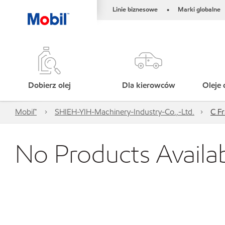
Linie biznesowe
Marki globalne
•
Dobierz olej
Dla kierowców
Oleje 
Mobil™
SHIEH-YIH-Machinery-Industry-Co.,-Ltd.
C F
No Products Availa