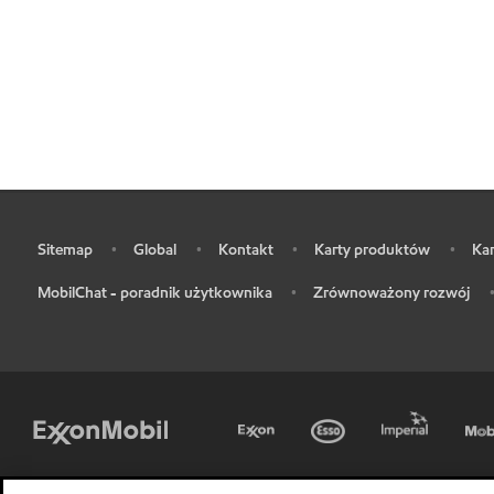
Sitemap
Global
Kontakt
Karty produktów
Kar
•
•
•
•
•
MobilChat - poradnik użytkownika
Zrównoważony rozwój
•
•