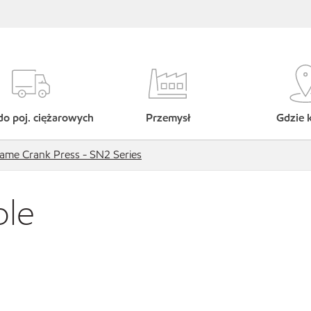
do poj. ciężarowych
Przemysł
Gdzie 
rame Crank Press - SN2 Series
ble