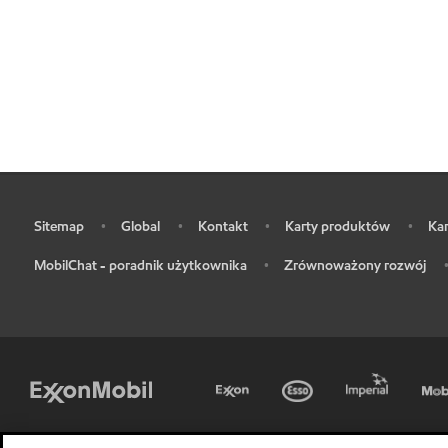
Sitemap
Global
Kontakt
Karty produktów
Kar
•
•
•
•
•
MobilChat - poradnik użytkownika
Zrównoważony rozwój
•
•