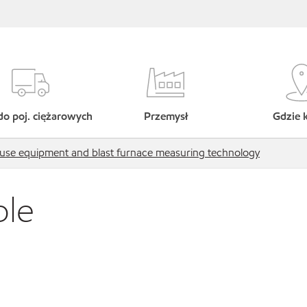
do poj. ciężarowych
Przemysł
Gdzie 
use equipment and blast furnace measuring technology
ble