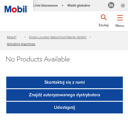
Linie biznesowe
Marki globalne
•
Szukaj
Menu
Mobil™
Erwin-Junker-Maschinenfabrik-GmbH
Grinding machines
No Products Available
Skontaktuj się z nami
Znajdź autoryzowanego dystrybutora
Udostępnij