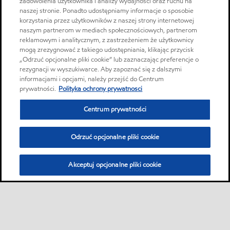
zadowolenia użytkownika i analizy wydajności oraz ruchu na
naszej stronie. Ponadto udostępniamy informacje o sposobie
korzystania przez użytkowników z naszej strony internetowej
naszym partnerom w mediach społecznościowych, partnerom
reklamowym i analitycznym, z zastrzeżeniem że użytkownicy
mogą zrezygnować z takiego udostępniania, klikając przycisk
„Odrzuć opcjonalne pliki cookie” lub zaznaczając preferencje o
rezygnacji w wyszukiwarce. Aby zapoznać się z dalszymi
informacjami i opcjami, należy przejść do Centrum
prywatności.
Polityka ochrony prywatnosci
Centrum prywatności
Odrzuć opcjonalne pliki cookie
Akceptuj opcjonalne pliki cookie