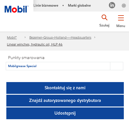
Linie biznesowe
Marki globalne
•
Szukaj
Menu
Mobil™
Bezemer-Group-Holland---Headquarters
Linear winches, hydraulic oil, HLP 46
Punkty smarowania
Mobilgrease Special
Skontaktuj się z nami
Znajdź autoryzowanego dystrybutora
Udostępnij