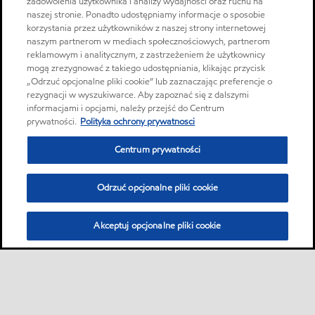
zadowolenia użytkownika i analizy wydajności oraz ruchu na
naszej stronie. Ponadto udostępniamy informacje o sposobie
korzystania przez użytkowników z naszej strony internetowej
naszym partnerom w mediach społecznościowych, partnerom
reklamowym i analitycznym, z zastrzeżeniem że użytkownicy
mogą zrezygnować z takiego udostępniania, klikając przycisk
„Odrzuć opcjonalne pliki cookie” lub zaznaczając preferencje o
rezygnacji w wyszukiwarce. Aby zapoznać się z dalszymi
informacjami i opcjami, należy przejść do Centrum
prywatności.
Polityka ochrony prywatnosci
Centrum prywatności
Odrzuć opcjonalne pliki cookie
Akceptuj opcjonalne pliki cookie