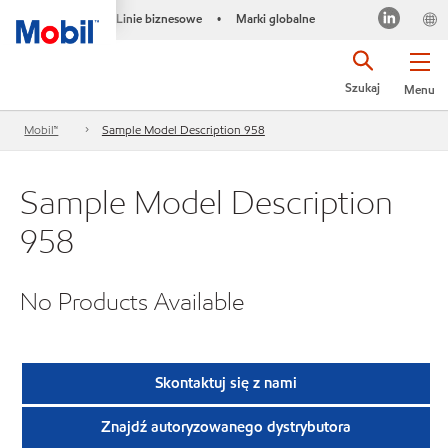
Linie biznesowe
Marki globalne
•
Szukaj
Menu
Mobil™
Sample Model Description 958
Sample Model Description
958
No Products Available
Skontaktuj się z nami
Znajdź autoryzowanego dystrybutora