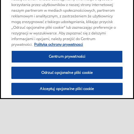
korzystania przez użytkowników z naszej strony internetowej
naszym partnerom w mediach społecznościowych, partnerom
reklamowym i analitycznym, z zastrzeżeniem że użytkownicy
mogą zrezygnować z takiego udostępniania, klikając przycisk
„Odrzuć opcjonalne pliki cookie” lub zaznaczając preferencje o
rezygnacji w wyszukiwarce. Aby zapoznać się z dalszymi
informacjami i opcjami, należy przejść do Centrum
prywatności.
Polityka ochrony prywatnosci
Centrum prywatności
Odrzuć opcjonalne pliki cookie
Akceptuj opcjonalne pliki cookie