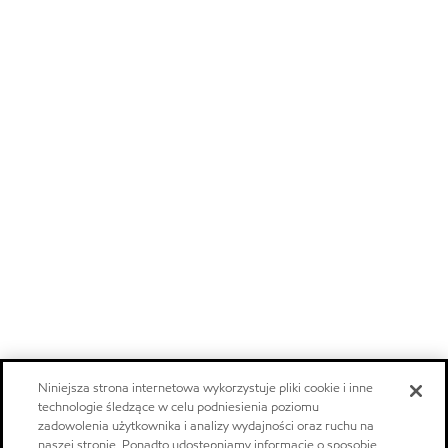
Niniejsza strona internetowa wykorzystuje pliki cookie i inne
technologie śledzące w celu podniesienia poziomu
zadowolenia użytkownika i analizy wydajności oraz ruchu na
naszej stronie. Ponadto udostępniamy informacje o sposobie