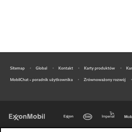
Sitemap
Global
Kontakt
Karty produktów
Kar
•
•
•
•
•
MobilChat - poradnik użytkownika
Zrównoważony rozwój
•
•