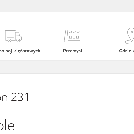
do poj. ciężarowych
Przemysł
Gdzie 
on 231
ble