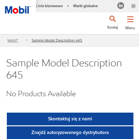
Linie biznesowe
Marki globalne
•
Szukaj
Menu
Mobil™
Sample Model Description 645
Sample Model Description
645
No Products Available
Skontaktuj się z nami
Znajdź autoryzowanego dystrybutora