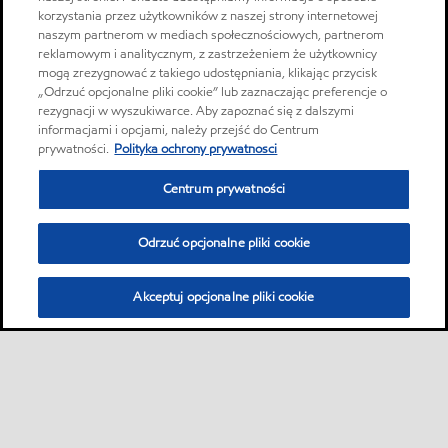
korzystania przez użytkowników z naszej strony internetowej
naszym partnerom w mediach społecznościowych, partnerom
reklamowym i analitycznym, z zastrzeżeniem że użytkownicy
mogą zrezygnować z takiego udostępniania, klikając przycisk
„Odrzuć opcjonalne pliki cookie” lub zaznaczając preferencje o
rezygnacji w wyszukiwarce. Aby zapoznać się z dalszymi
informacjami i opcjami, należy przejść do Centrum
prywatności.
Polityka ochrony prywatnosci
Centrum prywatności
Odrzuć opcjonalne pliki cookie
Akceptuj opcjonalne pliki cookie