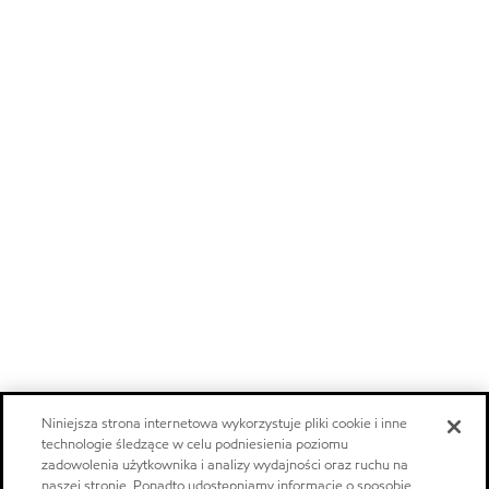
Niniejsza strona internetowa wykorzystuje pliki cookie i inne
technologie śledzące w celu podniesienia poziomu
zadowolenia użytkownika i analizy wydajności oraz ruchu na
naszej stronie. Ponadto udostępniamy informacje o sposobie