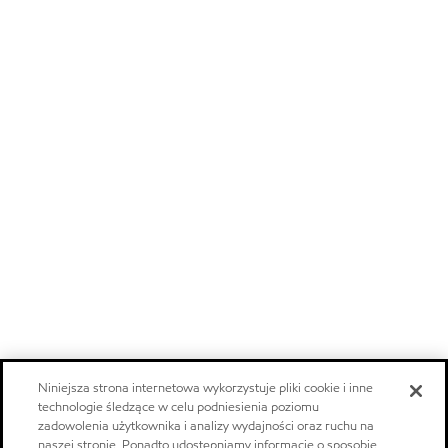
Niniejsza strona internetowa wykorzystuje pliki cookie i inne
technologie śledzące w celu podniesienia poziomu
zadowolenia użytkownika i analizy wydajności oraz ruchu na
naszej stronie. Ponadto udostępniamy informacje o sposobie