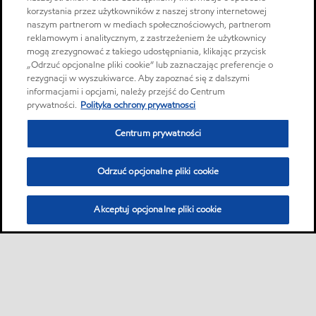
korzystania przez użytkowników z naszej strony internetowej
naszym partnerom w mediach społecznościowych, partnerom
reklamowym i analitycznym, z zastrzeżeniem że użytkownicy
mogą zrezygnować z takiego udostępniania, klikając przycisk
„Odrzuć opcjonalne pliki cookie” lub zaznaczając preferencje o
rezygnacji w wyszukiwarce. Aby zapoznać się z dalszymi
informacjami i opcjami, należy przejść do Centrum
prywatności.
Polityka ochrony prywatnosci
Centrum prywatności
Odrzuć opcjonalne pliki cookie
Akceptuj opcjonalne pliki cookie