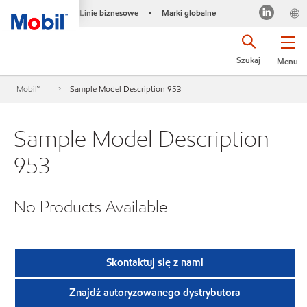
Linie biznesowe
Marki globalne
•
Szukaj
Menu
Mobil™
Sample Model Description 953
Sample Model Description
953
No Products Available
Skontaktuj się z nami
Znajdź autoryzowanego dystrybutora