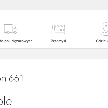
do poj. ciężarowych
Przemysł
Gdzie 
on 661
ble