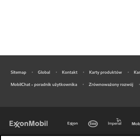
Sitemap
Global
Kontakt
Karty produktów
Kar
•
•
•
•
•
MobilChat - poradnik użytkownika
Zrównoważony rozwój
•
•