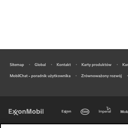
Sitemap
Global
Kontakt
Karty produktów
Kar
•
•
•
•
•
MobilChat - poradnik użytkownika
Zrównoważony rozwój
•
•