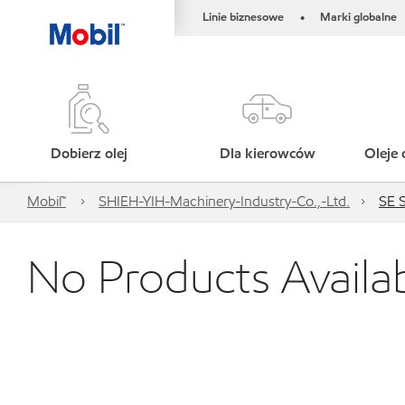
Linie biznesowe
Marki globalne
•
Dobierz olej
Dla kierowców
Oleje 
Mobil™
SHIEH-YIH-Machinery-Industry-Co.,-Ltd.
SE S
No Products Availa