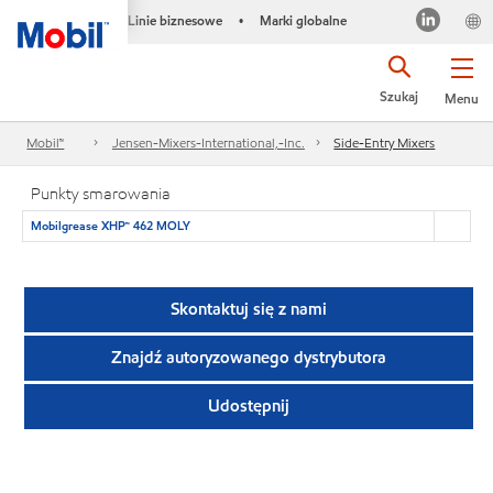
Linie biznesowe
Marki globalne
•
Szukaj
Menu
Mobil™
Jensen-Mixers-International,-Inc.
Side-Entry Mixers
Punkty smarowania
Mobilgrease XHP™ 462 MOLY
Skontaktuj się z nami
Znajdź autoryzowanego dystrybutora
Udostępnij