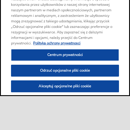
korzystania przez użytkowników z naszej strony internetowej
naszym partnerom w mediach społecznościowych, partnerom
reklamowym i analitycznym, z zastrzeżeniem że użytkownicy
mogą zrezygnować z takiego udostępniania, klikając przycisk
„Odrzuć opcjonalne pliki cookie” lub zaznaczając preferencje o
rezygnacji w wyszukiwarce. Aby zapoznać się z dalszymi
informacjami i opcjami, należy przejść do Centrum
prywatności.
Polityka ochrony prywatnosci
Centrum prywatności
Odrzuć opcjonalne pliki cookie
Akceptuj opcjonalne pliki cookie