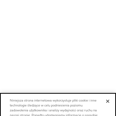
Niniejsza strona internetowa wykorzystuje pliki cookie i inne
technologie śledzące w celu podniesienia poziomu
zadowolenia użytkownika i analizy wydajności oraz ruchu na
naszej stronie. Ponadto udostępniamy informacje o sposobie