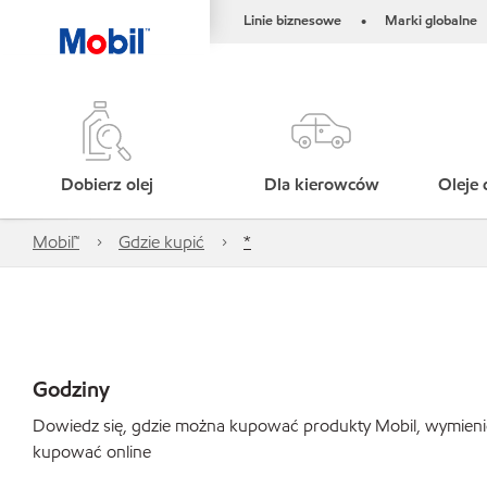
Linie biznesowe
Marki globalne
•
Dobierz olej
Dla kierowców
Oleje 
Mobil™
Gdzie kupić
*
Godziny
Dowiedz się, gdzie można kupować produkty Mobil, wymienić o
kupować online