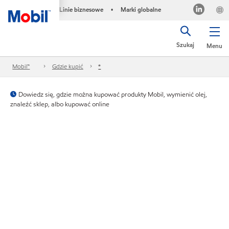
Linie biznesowe
Marki globalne
•
Szukaj
Menu
Mobil™
Gdzie kupić
*
Dowiedz się, gdzie można kupować produkty Mobil, wymienić olej,
znaleźć sklep, albo kupować online