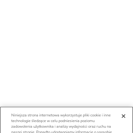
Niniejsza strona internetowa wykorzystuje pliki cookie i inne
technologie śledzące w celu podniesienia poziomu
zadowolenia użytkownika i analizy wydajności oraz ruchu na
naszej stronie. Ponadto udostępniamy informacje o sposobie