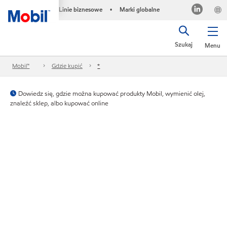
Linie biznesowe
Marki globalne
•
Szukaj
Menu
Mobil™
Gdzie kupić
*
Dowiedz się, gdzie można kupować produkty Mobil, wymienić olej,
znaleźć sklep, albo kupować online