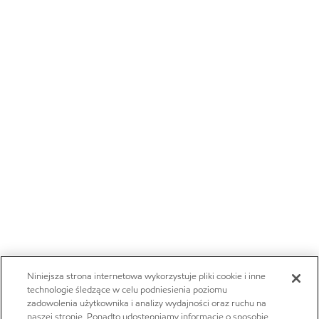
Niniejsza strona internetowa wykorzystuje pliki cookie i inne
technologie śledzące w celu podniesienia poziomu
zadowolenia użytkownika i analizy wydajności oraz ruchu na
naszej stronie. Ponadto udostępniamy informacje o sposobie