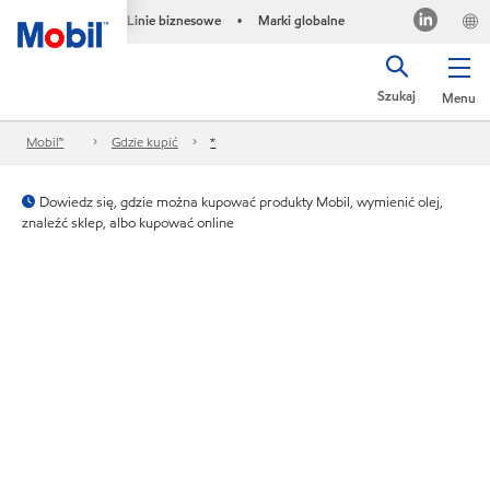
Linie biznesowe
Marki globalne
•
Szukaj
Menu
Mobil™
Gdzie kupić
*
Dowiedz się, gdzie można kupować produkty Mobil, wymienić olej,
znaleźć sklep, albo kupować online