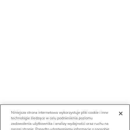
Niniejsza strona internetowa wykorzystuje pliki cookie i inne
technologie śledzące w celu podniesienia poziomu
zadowolenia użytkownika i analizy wydajności oraz ruchu na
naszej stronie. Ponadto udostępniamy informacje o sposobie