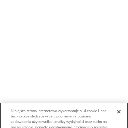
Niniejsza strona internetowa wykorzystuje pliki cookie i inne
technologie śledzące w celu podniesienia poziomu
zadowolenia użytkownika i analizy wydajności oraz ruchu na
naszej stronie. Ponadto udostępniamy informacje o sposobie