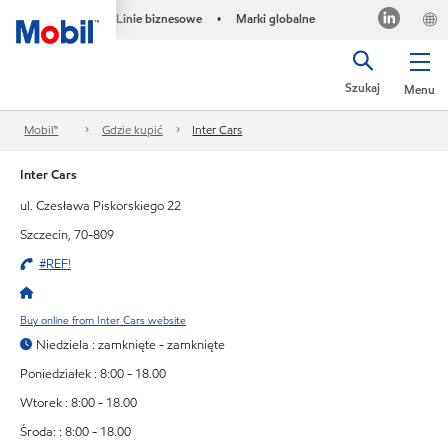
Linie biznesowe
Marki globalne
•
Szukaj
Menu
Mobil™
Gdzie kupić
Inter Cars
Inter Cars
ul. Czesława Piskorskiego 22
Szczecin, 70-809
#REF!
Buy online from Inter Cars website
Niedziela : zamknięte - zamknięte
Poniedziałek : 8:00 - 18.00
Wtorek : 8:00 - 18.00
Środa: : 8:00 - 18.00