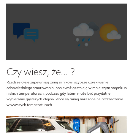
Czy wiesz, że... ?
Rzadsze oleje zapewniają zimą silnikowi szybsze uzyskiwanie
odpowiedniego smarowania, ponieważ gęstnieją w mniejszym stopniu w
niskich temperaturach, podczas gdy latem może być przydatne
wybieranie gęstszych olejów, które są mniej narażone na rozrzedzenie
w wyższych temperaturach.