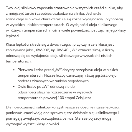
Twój olej silnikowy zapewnia smarowanie wszystkich części silnika, aby
zmniejszyć tarcie i zapobiec uszkodzeniu silnika. Jednakże,
różne oleje silnikowe charakteryzują się różną wydajnością i płynnością
w wysokich i niskich temperaturach. O wydajności oleju silnikowego
w różnych temperaturach można wiele powiedzieć, patrząc na jego klasy
lepkości.
Klasa lepkości składa się z dwóch części, przy czym cała klasa jest
zapisywana jako „XW-XX”, np. 0W-40. „W” oznacza zimę, a liczby
odnoszą się do wydajności oleju silnikowego w wysokich i niskich
temperaturach.
Pierwsza liczba przed „W” dotyczy przepływu oleju w niskich
temperaturach. Niższe liczby oznaczają niższą gęstość oleju
podczas zimowych warunków pogodowych.
Dwie liczby po „W” odnoszą się do
odporności oleju na rozrzedzenie w wysokich
temperaturach powyżej 100 stopni Celsjusza.
Dla nowoczesnych silników korzystniejsze są obecnie niższe lepkości,
ponieważ umożliwiają one sprawniejsze działanie oleju silnikowego i
pomagają zwiększyć oszczędność paliwa. Starsze pojazdy mogą
wymagać wyższej klasy lepkości.