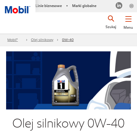
Linie biznesowe
Marki globalne
•
Szukaj
Menu
Mobil™
Olej silnikowy
0W-40
Olej silnikowy 0W-40