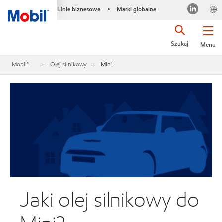
Linie biznesowe
Marki globalne
•
Szukaj
Menu
Mobil™
Olej silnikowy
Mini
Jaki olej silnikowy do