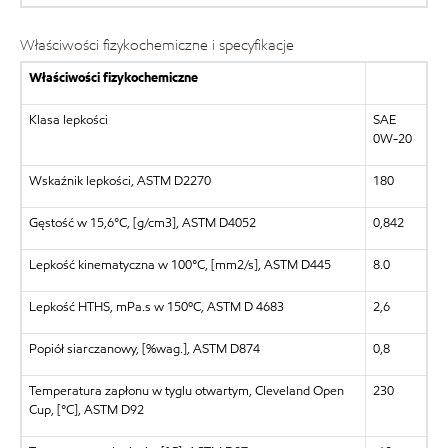
Właściwości fizykochemiczne i specyfikacje
Właściwości fizykochemiczne
Klasa lepkości
SAE
0W-20
Wskaźnik lepkości, ASTM D2270
180
Gęstość w 15,6°C, [g/cm3], ASTM D4052
0,842
Lepkość kinematyczna w 100°C, [mm2/s], ASTM D445
8.0
Lepkość HTHS, mPa.s w 150ºC, ASTM D 4683
2,6
Popiół siarczanowy, [%wag.], ASTM D874
0,8
Temperatura zapłonu w tyglu otwartym, Cleveland Open
230
Cup, [°C], ASTM D92