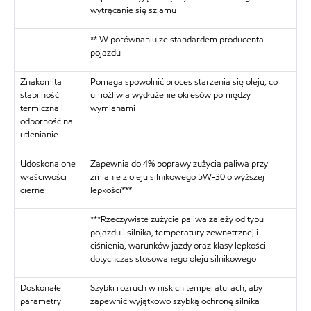
wytrącanie się szlamu
** W porównaniu ze standardem producenta
pojazdu
Znakomita
Pomaga spowolnić proces starzenia się oleju, co
stabilność
umożliwia wydłużenie okresów pomiędzy
termiczna i
wymianami
odporność na
utlenianie
Udoskonalone
Zapewnia do 4% poprawy zużycia paliwa przy
właściwości
zmianie z oleju silnikowego 5W-30 o wyższej
cierne
lepkości***
***Rzeczywiste zużycie paliwa zależy od typu
pojazdu i silnika, temperatury zewnętrznej i
ciśnienia, warunków jazdy oraz klasy lepkości
dotychczas stosowanego oleju silnikowego
Doskonałe
Szybki rozruch w niskich temperaturach, aby
parametry
zapewnić wyjątkowo szybką ochronę silnika