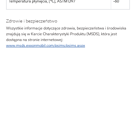
Temperatura płynięcia, [°C], ASTM D97
-60
Zdrowie i bezpieczeństwo
Wszystkie informacje dotyczące zdrowia, bezpieczeństwa i środowiska
znajdują się w Karcie Charakterystyki Produktu (MSDS), która jest
dostępna na stronie internetowej:
www.msds.exxonmobil.com/psims/psims.aspx