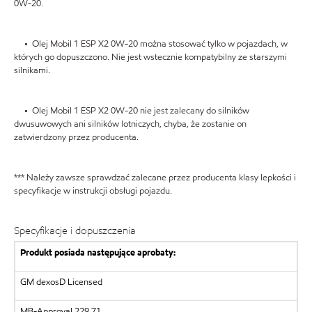
0W-20.
• Olej Mobil 1 ESP X2 0W-20 można stosować tylko w pojazdach, w
których go dopuszczono. Nie jest wstecznie kompatybilny ze starszymi
silnikami.
• Olej Mobil 1 ESP X2 0W-20 nie jest zalecany do silników
dwusuwowych ani silników lotniczych, chyba, że zostanie on
zatwierdzony przez producenta.
*** Należy zawsze sprawdzać zalecane przez producenta klasy lepkości i
specyfikacje w instrukcji obsługi pojazdu.
Specyfikacje i dopuszczenia
Produkt posiada następujące aprobaty:
GM dexosD Licensed
MB-Approval 229.71