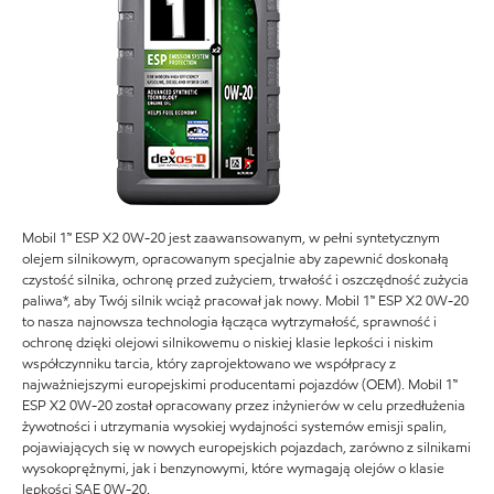
Mobil 1™ ESP X2 0W-20 jest zaawansowanym, w pełni syntetycznym
olejem silnikowym, opracowanym specjalnie aby zapewnić doskonałą
czystość silnika, ochronę przed zużyciem, trwałość i oszczędność zużycia
paliwa*, aby Twój silnik wciąż pracował jak nowy. Mobil 1™ ESP X2 0W-20
to nasza najnowsza technologia łącząca wytrzymałość, sprawność i
ochronę dzięki olejowi silnikowemu o niskiej klasie lepkości i niskim
współczynniku tarcia, który zaprojektowano we współpracy z
najważniejszymi europejskimi producentami pojazdów (OEM). Mobil 1™
ESP X2 0W-20 został opracowany przez inżynierów w celu przedłużenia
żywotności i utrzymania wysokiej wydajności systemów emisji spalin,
pojawiających się w nowych europejskich pojazdach, zarówno z silnikami
wysokoprężnymi, jak i benzynowymi, które wymagają olejów o klasie
lepkości SAE 0W-20.