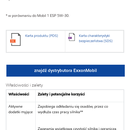
* w porównaniu do Mobil 1 ESP 5W-30.
Karta produktu (PDS)
Karta charakterystyki
bezpieczeństwa (SDS)
znajdź dystrybutora ExxonMobil
Właściwości i zalety
Właściwości
Zalety i potencjalne korzyści
Aktywne
Zapobiega odkładaniu się osadów, przez co
dodatki myjące
wydłuża czas pracy silnika**
Zapewnia wyjątkową czystość silnika i ogranicza