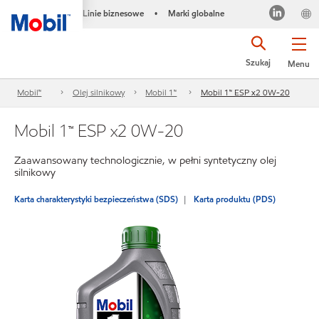
Linie biznesowe
Marki globalne
•
Szukaj
Menu
Mobil™
Olej silnikowy
Mobil 1™
Mobil 1™ ESP x2 0W-20
Mobil 1™ ESP x2 0W-20
Zaawansowany technologicznie, w pełni syntetyczny olej
silnikowy
Karta charakterystyki bezpieczeństwa (SDS)
Karta produktu (PDS)