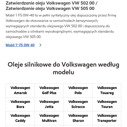
Zatwierdzenie oleju Volkswagen VW 502 00 /
Zatwierdzenie oleju Volkswagen VW 505 00
Mobil 1 FS 0W-40 to w pełni syntetyczny olej dopuszczony przez firmę
Volkswagen do stosowania w samochodach benzynowych,
wymagających standardu olejowego VW 502 00 i dopuszczony do
samochodów z silnikami wysokoprężnymi, wymagających standardu
olejowego VW 505 00.
Mobil 1™ FS 0W-40
Oleje silnikowe do Volkswagen według
modelu
Volkswagen
Volkswagen
Volkswagen
Volkswagen
Amarok
Golf Plus
Polo
Touareg
Volkswagen
Volkswagen
Volkswagen
Volkswagen
Bora
Jetta
Scirocco
Touran
Volkswagen
Volkswagen
Volkswagen
Volkswagen
Caddy
Multivan
Sharan
Transporter