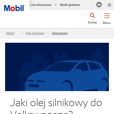
Linie biznesowe
Marki globalne
•
Szukaj
Menu
Mobil™
Olej silnikowy
Volkswagen
Jaki olej silnikowy do