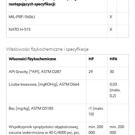
następujących specyfikacji:
MIL-PRF-5606J
X
NATO H-515
X
Właściwości fizykochemiczne i specyfikacje
Własności fizykochemiczne
HF
HFA
API Gravity, [°API], ASTM D287
29
30
Liczba kwasowa, [mgKOH/g], ASTM D664
0,03
(maks.
0,2)
Bar, [mg/kg], ASTM D5185
‹1 (maks.
10)
Współczynnik sprężystości objętościowej,
min. 200
min. 200
sieczna izotermiczna w 40 C/4000 psi, psi,
000
000