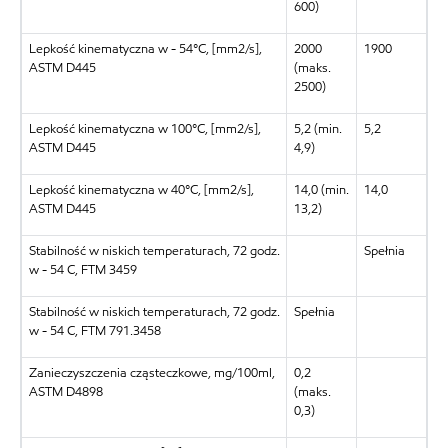
600)
Lepkość kinematyczna w - 54°C, [mm2/s],
2000
1900
ASTM D445
(maks.
2500)
Lepkość kinematyczna w 100°C, [mm2/s],
5,2 (min.
5,2
ASTM D445
4,9)
Lepkość kinematyczna w 40°C, [mm2/s],
14,0 (min.
14,0
ASTM D445
13,2)
Stabilność w niskich temperaturach, 72 godz.
Spełnia
w - 54 C, FTM 3459
Stabilność w niskich temperaturach, 72 godz.
Spełnia
w - 54 C, FTM 791.3458
Zanieczyszczenia cząsteczkowe, mg/100ml,
0,2
ASTM D4898
(maks.
0,3)