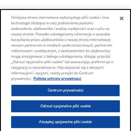
Niniejsza strona internetowa wykorzystuje pliki cookie i inne
technologie śledzące w celu podniesienia poziomu
zadowolenia użytkownika i analizy wydajności oraz ruchu na
naszej stronie. Ponadto udostępniamy informacje o sposobie
korzystania przez użytkowników z naszej strony internetowej
naszym partnerom w mediach społecznościowych, partnerom
reklamowym i analitycznym, z zastrzeżeniem że użytkownicy
mogą zrezygnować z takiego udostępniania, klikając przycisk
„Odrzuć opcjonalne pliki cookie” lub zaznaczając preferencje o
rezygnacji w wyszukiwarce. Aby zapoznać się z dalszymi
informacjami i opcjami, należy przejść do Centrum
prywatności.
Polityka ochrony prywatnosci
Centrum prywatności
Odrzuć opcjonalne pliki cookie
Akceptuj opcjonalne pliki cookie