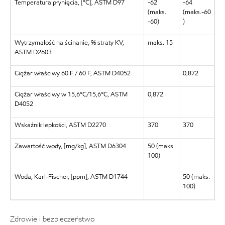
Temperatura płynięcia, [°C], ASTM D97
-62
-64
(maks.
(maks.-60
-60)
)
Wytrzymałość na ścinanie, % straty KV,
maks. 15
ASTM D2603
Ciężar właściwy 60 F / 60 F, ASTM
D4052
0,872
Ciężar właściwy w 15,6°C/15,6°C, ASTM
0,872
D4052
Wskaźnik lepkości, ASTM D2270
370
370
Zawartość wody, [mg/kg], ASTM D6304
50 (maks.
100)
Woda, Karl-Fischer, [ppm], ASTM D1744
50 (maks.
100)
Zdrowie i bezpieczeństwo