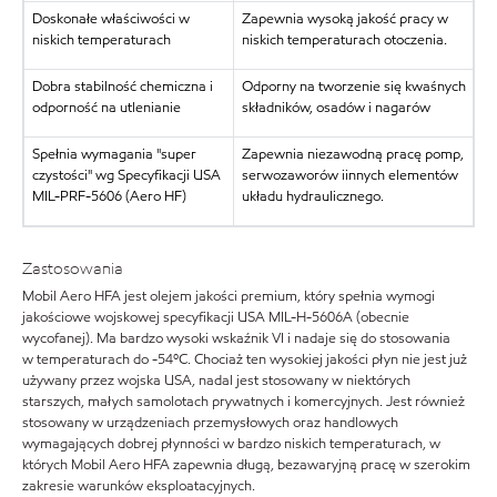
Doskonałe właściwości w
Zapewnia wysoką jakość pracy w
niskich temperaturach
niskich temperaturach otoczenia.
Dobra stabilność chemiczna i
Odporny na tworzenie się kwaśnych
odporność na utlenianie
składników, osadów i nagarów
Spełnia wymagania "super
Zapewnia niezawodną pracę pomp,
czystości" wg Specyfikacji USA
serwozaworów iinnych elementów
MIL-PRF-5606 (Aero HF)
układu hydraulicznego.
Zastosowania
Mobil Aero HFA jest olejem jakości premium, który spełnia wymogi
jakościowe wojskowej specyfikacji USA MIL-H-5606A (obecnie
wycofanej). Ma bardzo wysoki wskaźnik VI i nadaje się do stosowania
w temperaturach do -54ºC. Chociaż ten wysokiej jakości płyn nie jest już
używany przez wojska USA, nadal jest stosowany w niektórych
starszych, małych samolotach prywatnych i komercyjnych. Jest również
stosowany w urządzeniach przemysłowych oraz handlowych
wymagających dobrej płynności w bardzo niskich temperaturach, w
których Mobil Aero HFA zapewnia długą, bezawaryjną pracę w szerokim
zakresie warunków eksploatacyjnych.