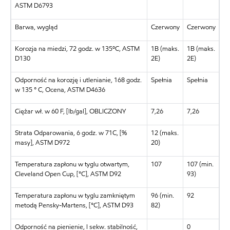
ASTM D6793
Barwa, wygląd
Czerwony
Czerwony
Korozja na miedzi, 72 godz. w 135ºC, ASTM
1B (maks.
1B (maks.
D130
2E)
2E)
Odporność na korozję i utlenianie, 168 godz.
Spełnia
Spełnia
w 135 ° C, Ocena, ASTM D4636
Ciężar wł. w 60 F, [lb/gal], OBLICZONY
7,26
7,26
Strata Odparowania, 6 godz. w 71C, [%
12 (maks.
masy], ASTM D972
20)
Temperatura zapłonu w tyglu otwartym,
107
107 (min.
Cleveland Open Cup, [°C], ASTM D92
93)
Temperatura zapłonu w tyglu zamkniętym
96 (min.
92
metodą Pensky-Martens, [°C], ASTM D93
82)
Odporność na pienienie, I sekw. stabilność,
0