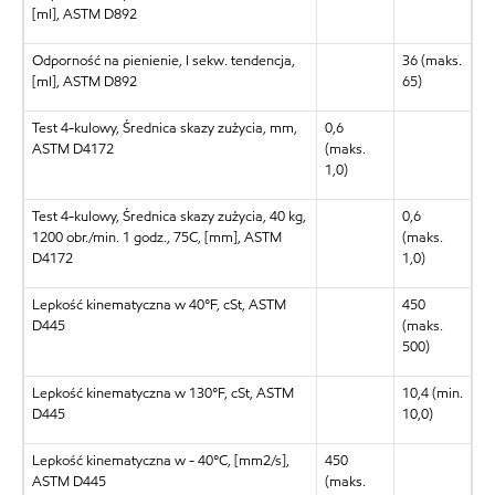
[ml], ASTM D892
Odporność na pienienie, I sekw. tendencja,
36 (maks.
[ml], ASTM D892
65)
Test 4-kulowy, Średnica skazy zużycia, mm,
0,6
ASTM D4172
(maks.
1,0)
Test 4-kulowy, Średnica skazy zużycia, 40 kg,
0,6
1200 obr./min. 1 godz., 75C, [mm], ASTM
(maks.
D4172
1,0)
Lepkość kinematyczna w 40°F, cSt, ASTM
450
D445
(maks.
500)
Lepkość kinematyczna w 130°F, cSt, ASTM
10,4 (min.
D445
10,0)
Lepkość kinematyczna w - 40°C, [mm2/s],
450
ASTM D445
(maks.