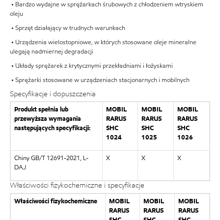
• Bardzo wydajne w sprężarkach śrubowych z chłodzeniem wtryskiem
oleju
• Sprzęt działający w trudnych warunkach
• Urządzenia wielostopniowe, w których stosowane oleje mineralne
ulegają nadmiernej degradacji
• Układy sprężarek z krytycznymi przekładniami i łożyskami
• Sprężarki stosowane w urządzeniach stacjonarnych i mobilnych
Specyfikacje i dopuszczenia
Produkt spełnia lub
MOBIL
MOBIL
MOBIL
przewyższa wymagania
RARUS
RARUS
RARUS
następujących specyfikacji:
SHC
SHC
SHC
1024
1025
1026
Chiny GB/T 12691-2021, L-
X
X
X
DAJ
Właściwości fizykochemiczne i specyfikacje
Właściwości fizykochemiczne
MOBIL
MOBIL
MOBIL
RARUS
RARUS
RARUS
SHC
SHC
SHC