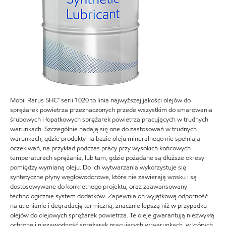
Mobil Rarus SHC™ serii 1020 to linia najwyższej jakości olejów do
sprężarek powietrza przeznaczonych przede wszystkim do smarowania
śrubowych i łopatkowych sprężarek powietrza pracujących w trudnych
warunkach. Szczególnie nadają się one do zastosowań w trudnych
warunkach, gdzie produkty na bazie oleju mineralnego nie spełniają
oczekiwań, na przykład podczas pracy przy wysokich końcowych
temperaturach sprężania, lub tam, gdzie pożądane są dłuższe okresy
pomiędzy wymianą oleju. Do ich wytwarzania wykorzystuje się
syntetyczne płyny węglowodorowe, które nie zawierają wosku i są
dostosowywane do konkretnego projektu, oraz zaawansowany
technologicznie system dodatków. Zapewnia on wyjątkową odporność
na utlenianie i degradację termiczną, znacznie lepszą niż w przypadku
olejów do olejowych sprężarek powietrza. Te oleje gwarantują niezwykłą
ochronę i niezawodność sprężarek pracujących w warunkach, w których