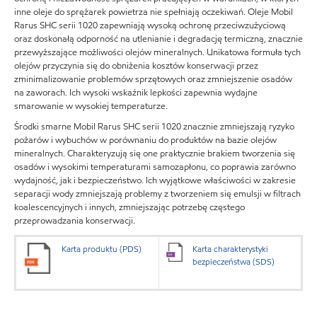
inne oleje do sprężarek powietrza nie spełniają oczekiwań. Oleje Mobil
Rarus SHC serii 1020 zapewniają wysoką ochronę przeciwzużyciową
oraz doskonałą odporność na utlenianie i degradację termiczną, znacznie
przewyższające możliwości olejów mineralnych. Unikatowa formuła tych
olejów przyczynia się do obniżenia kosztów konserwacji przez
zminimalizowanie problemów sprzętowych oraz zmniejszenie osadów
na zaworach. Ich wysoki wskaźnik lepkości zapewnia wydajne
smarowanie w wysokiej temperaturze.
Środki smarne Mobil Rarus SHC serii 1020 znacznie zmniejszają ryzyko
pożarów i wybuchów w porównaniu do produktów na bazie olejów
mineralnych. Charakteryzują się one praktycznie brakiem tworzenia się
osadów i wysokimi temperaturami samozapłonu, co poprawia zarówno
wydajność, jak i bezpieczeństwo. Ich wyjątkowe właściwości w zakresie
separacji wody zmniejszają problemy z tworzeniem się emulsji w filtrach
koalescencyjnych i innych, zmniejszając potrzebę częstego
przeprowadzania konserwacji.
Karta produktu (PDS)
Karta charakterystyki
bezpieczeństwa (SDS)