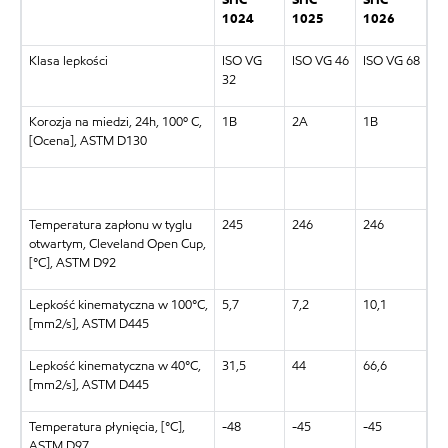
1024
1025
1026
Klasa lepkości
ISO VG
ISO VG 46
ISO VG 68
32
Korozja na miedzi, 24h, 100º C,
1B
2A
1B
[Ocena], ASTM D130
Temperatura zapłonu w tyglu
245
246
246
otwartym, Cleveland Open Cup,
[°C], ASTM D92
Lepkość kinematyczna w 100°C,
5,7
7,2
10,1
[mm2/s], ASTM D445
Lepkość kinematyczna w 40°C,
31,5
44
66,6
[mm2/s], ASTM D445
Temperatura płynięcia, [°C],
-48
-45
-45
ASTM D97