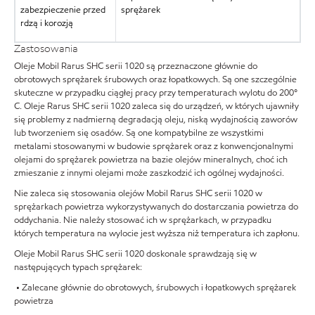
zabezpieczenie przed
sprężarek
rdzą i korozją
Zastosowania
Oleje Mobil Rarus SHC serii 1020 są przeznaczone głównie do
obrotowych sprężarek śrubowych oraz łopatkowych. Są one szczególnie
skuteczne w przypadku ciągłej pracy przy temperaturach wylotu do 200°
C. Oleje Rarus SHC serii 1020 zaleca się do urządzeń, w których ujawniły
się problemy z nadmierną degradacją oleju, niską wydajnością zaworów
lub tworzeniem się osadów. Są one kompatybilne ze wszystkimi
metalami stosowanymi w budowie sprężarek oraz z konwencjonalnymi
olejami do sprężarek powietrza na bazie olejów mineralnych, choć ich
zmieszanie z innymi olejami może zaszkodzić ich ogólnej wydajności.
Nie zaleca się stosowania olejów Mobil Rarus SHC serii 1020 w
sprężarkach powietrza wykorzystywanych do dostarczania powietrza do
oddychania. Nie należy stosować ich w sprężarkach, w przypadku
których temperatura na wylocie jest wyższa niż temperatura ich zapłonu.
Oleje Mobil Rarus SHC serii 1020 doskonale sprawdzają się w
następujących typach sprężarek:
• Zalecane głównie do obrotowych, śrubowych i łopatkowych sprężarek
powietrza