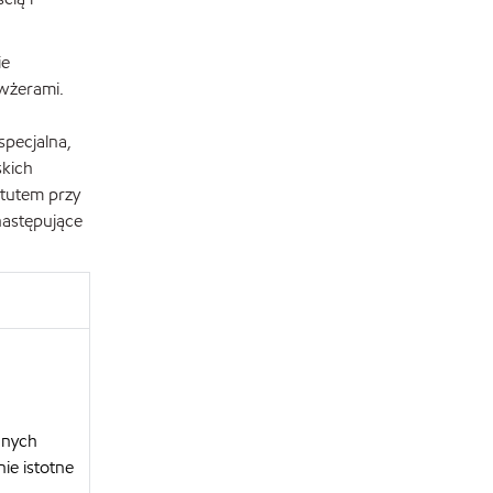
ie
owżerami.
specjalna,
skich
tutem przy
następujące
anych
ie istotne