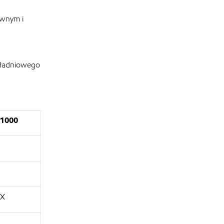
ewnym i
ekładniowego
1000
X