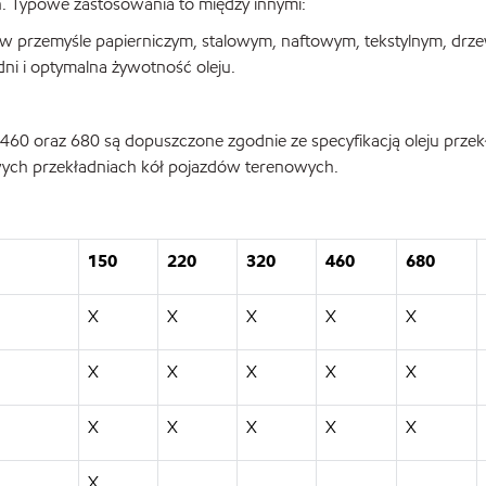
h. Typowe zastosowania to między innymi:
przemyśle papierniczym, stalowym, naftowym, tekstylnym, drz
i i optymalna żywotność oleju.
 460 oraz 680 są dopuszczone zgodnie ze specyfikacją oleju prz
owych przekładniach kół pojazdów terenowych.
150
220
320
460
680
X
X
X
X
X
X
X
X
X
X
X
X
X
X
X
X