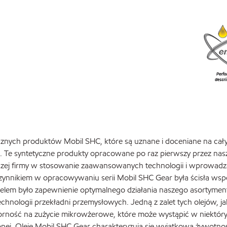
cznych produktów Mobil SHC, które są uznane i doceniane na cał
i. Te syntetyczne produkty opracowane po raz pierwszy przez nas
ej firmy w stosowanie zaawansowanych technologii i wprowadz
ynnikiem w opracowywaniu serii Mobil SHC Gear była ścisła wsp
elem było zapewnienie optymalnego działania naszego asortymen
chnologii przekładni przemysłowych. Jedną z zalet tych olejów, ja
porność na zużycie mikrowżerowe, które może wystąpić w niektó
ej. Oleje Mobil SHC Gear charakteryzują się wyjątkową żywotnoś