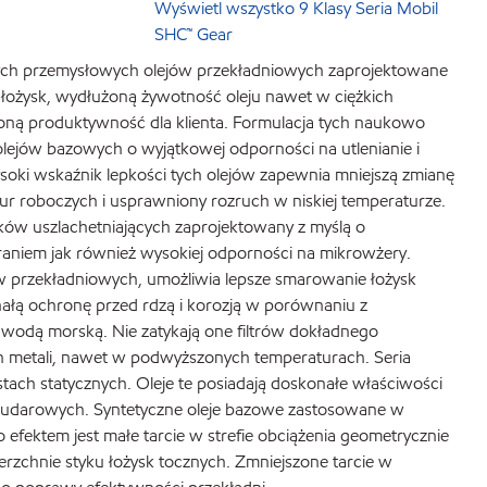
Wyświetl wszystko 9 Klasy Seria Mobil
SHC™ Gear
cznych przemysłowych olejów przekładniowych zaprojektowane
 łożysk, wydłużoną żywotność oleju nawet w ciężkich
ną produktywność dla klienta. Formulacja tych naukowo
lejów bazowych o wyjątkowej odporności na utlenianie i
soki wskaźnik lepkości tych olejów zapewnia mniejszą zmianę
tur roboczych i usprawniony rozruch w niskiej temperaturze.
ków uszlachetniających zaprojektowany z myślą o
raniem jak również wysokiej odporności na mikrowżery.
 przekładniowych, umożliwia lepsze smarowanie łożysk
nałą ochronę przed rdzą i korozją w porównaniu z
wodą morską. Nie zatykają one filtrów dokładnego
ych metali, nawet w podwyższonych temperaturach. Seria
ach statycznych. Oleje te posiadają doskonałe właściwości
 udarowych. Syntetyczne oleje bazowe zastosowane w
o efektem jest małe tarcie w strefie obciążenia geometrycznie
erzchnie styku łożysk tocznych. Zmniejszone tarcie w