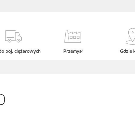
do poj. ciężarowych
Przemysł
Gdzie 
0