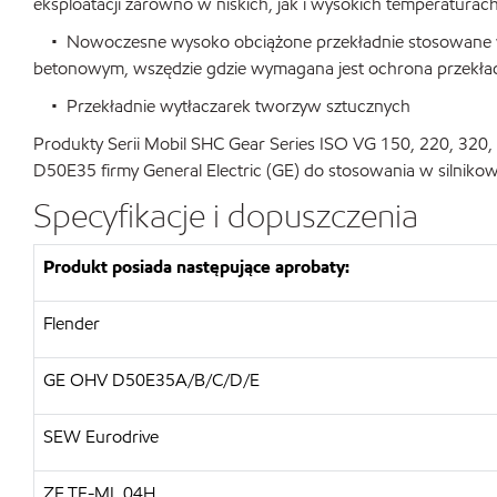
eksploatacji zarówno w niskich, jak i wysokich temperaturac
• Nowoczesne wysoko obciążone przekładnie stosowane w 
betonowym, wszędzie gdzie wymagana jest ochrona przekładn
• Przekładnie wytłaczarek tworzyw sztucznych
Produkty Serii Mobil SHC Gear Series ISO VG 150, 220, 320,
D50E35 firmy General Electric (GE) do stosowania w silnik
Specyfikacje i dopuszczenia
Produkt posiada następujące aprobaty:
Flender
GE OHV D50E35A/B/C/D/E
SEW Eurodrive
ZF TE-ML 04H