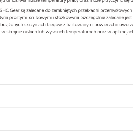
eju umożliwia niższe temperatury pracy oraz może przyczynić się
 SHC Gear są zalecane do zamkniętych przekładni przemysłowych o
tymi prostymi, śrubowymi i stożkowymi. Szczególnie zalecane je
ciążonych skrzyniach biegów z hartowanymi powierzchniowo zęb
 w skrajnie niskich lub wysokich temperaturach oraz w aplikacjach