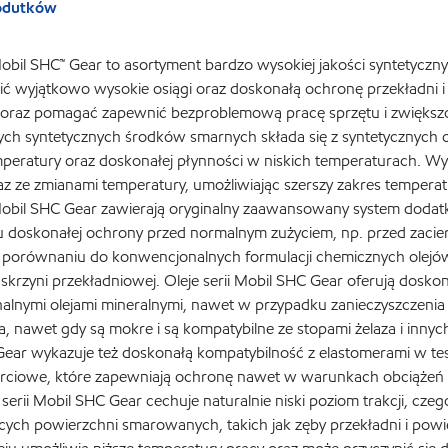
rodutków
 Mobil SHC™ Gear to asortyment bardzo wysokiej jakości syntety
ć wyjątkowo wysokie osiągi oraz doskonałą ochronę przekładni i
oraz pomagać zapewnić bezproblemową pracę sprzętu i zwiększo
h syntetycznych środków smarnych składa się z syntetycznych o
peratury oraz doskonałej płynności w niskich temperaturach. Wy
az ze zmianami temperatury, umożliwiając szerszy zakres tempera
 Mobil SHC Gear zawierają oryginalny zaawansowany system dodat
 doskonałej ochrony przed normalnym zużyciem, np. przed zacie
porównaniu do konwencjonalnych formulacji chemicznych olejów
skrzyni przekładniowej. Oleje serii Mobil SHC Gear oferują dosko
lnymi olejami mineralnymi, nawet w przypadku zanieczyszczenia 
a, nawet gdy są mokre i są kompatybilne ze stopami żelaza i inn
ear wykazuje też doskonałą kompatybilność z elastomerami w test
arciowe, które zapewniają ochronę nawet w warunkach obciążeń
erii Mobil SHC Gear cechuje naturalnie niski poziom trakcji, czeg
ących powierzchni smarowanych, takich jak zęby przekładni i powi