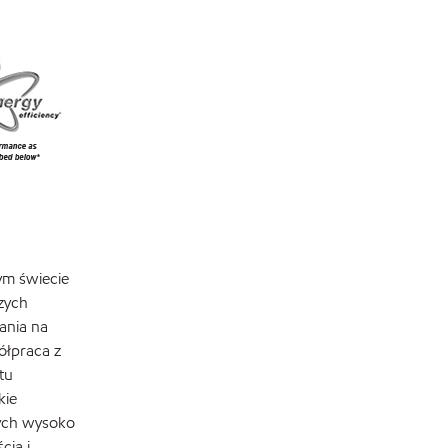
ym świecie
zych
ania na
ółpraca z
tu
kie
rych wysoko
cią i