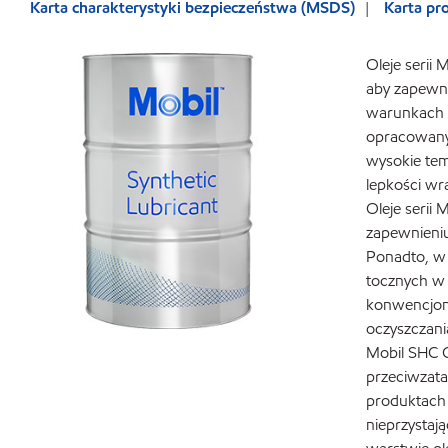
Karta charakterystyki bezpieczeństwa (MSDS)
Karta p
Oleje serii
aby zapewni
warunkach 
opracowanyc
wysokie tem
lepkości wr
Oleje serii
zapewnieniu
Ponadto, w 
tocznych w 
konwencjona
oczyszczani
Mobil SHC G
przeciwzat
produktach s
nieprzystaj