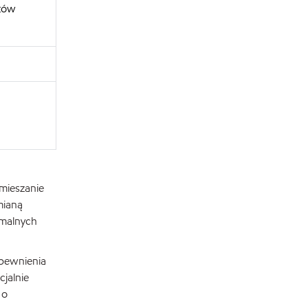
ztów
 mieszanie
mianą
ymalnych
apewnienia
jalnie
 o