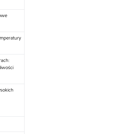
kowe
temperatury
rach:
liwości
sokich