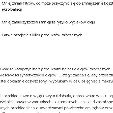
Mniej zmian filtrów, co może przyczynić się do zmniejszenia kos
eksploatacji
Mniej zanieczyszczeń i mniejsze ryzyko wycieków oleju
Łatwe przejście z kilku produktów mineralnych
 Gear są kompatybilne z produktami na bazie olejów mineralnych,
ciwości syntetycznych olejów. Dlatego zaleca się, aby przed z
ostał dokładnie oczyszczony i wypłukany w celu osiągnięcia maks
eje przekładniowe o wyjątkowym działaniu, opracowane w celu z
ści oleju nawet w warunkach ekstremalnych. Ich skład został spec
snych przekładniach z utwardzanymi powierzchniami zębów oraz