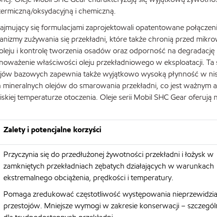
ermiczną/oksydacyjną i chemiczną.
zajmujący się formulacjami zaprojektowali opatentowane połączen
nizmy zużywania się przekładni, które także chronią przed mikr
leju i kontrolę tworzenia osadów oraz odporność na degradację
noważenie właściwości oleju przekładniowego w eksploatacji. Ta 
lejów bazowych zapewnia także wyjątkowo wysoką płynność w ni
 mineralnych olejów do smarowania przekładni, co jest ważnym a
skiej temperaturze otoczenia. Oleje serii Mobil SHC Gear oferują 
Zalety i potencjalne korzyści
Przyczynia się do przedłużonej żywotności przekładni i łożysk w
zamkniętych przekładniach zębatych działających w warunkach
ekstremalnego obciążenia, prędkości i temperatury.
Pomaga zredukować częstotliwość występowania nieprzewidzi
przestojów. Mniejsze wymogi w zakresie konserwacji – szczególn