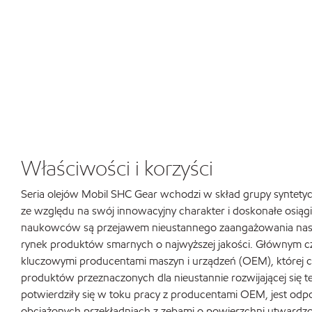
Właściwości i korzyści
Seria olejów Mobil SHC Gear wchodzi w skład grupy syntety
ze względu na swój innowacyjny charakter i doskonałe osiąg
naukowców są przejawem nieustannego zaangażowania nasz
rynek produktów smarnych o najwyższej jakości. Głównym cz
kluczowymi producentami maszyn i urządzeń (OEM), której c
produktów przeznaczonych dla nieustannie rozwijającej się te
potwierdziły się w toku pracy z producentami OEM, jest od
obciążonych przekładniach z zębami o powierzchni utwardzon