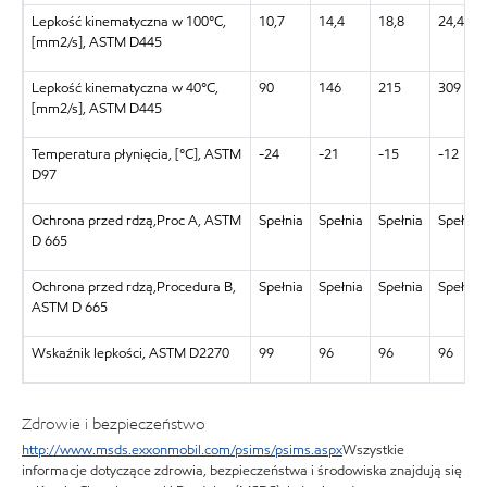
Lepkość kinematyczna w 100°C,
10,7
14,4
18,8
24,4
[mm2/s], ASTM D445
Lepkość kinematyczna w 40°C,
90
146
215
309
[mm2/s], ASTM D445
Temperatura płynięcia, [°C], ASTM
-24
-21
-15
-12
D97
Ochrona przed rdzą,Proc A, ASTM
Spełnia
Spełnia
Spełnia
Spełnia
D 665
Ochrona przed rdzą,Procedura B,
Spełnia
Spełnia
Spełnia
Spełnia
ASTM D 665
Wskaźnik lepkości, ASTM D2270
99
96
96
96
Zdrowie i bezpieczeństwo
http://www.msds.exxonmobil.com/psims/psims.aspx
Wszystkie
informacje dotyczące zdrowia, bezpieczeństwa i środowiska znajdują się