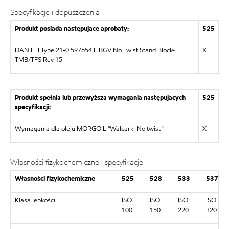
Specyfikacje i dopuszczenia
Produkt posiada następujące aprobaty:
525
DANIELI Type 21-0.597654.F BGV No Twist Stand Block-
X
TMB/TFS Rev 15
Produkt spełnia lub przewyższa wymagania następujących
525
specyfikacji:
Wymagania dla oleju MORGOIL "Walcarki No twist "
X
Własności fizykochemiczne i specyfikacje
Własności fizykochemiczne
525
528
533
537
Klasa lepkości
ISO
ISO
ISO
ISO
100
150
220
320