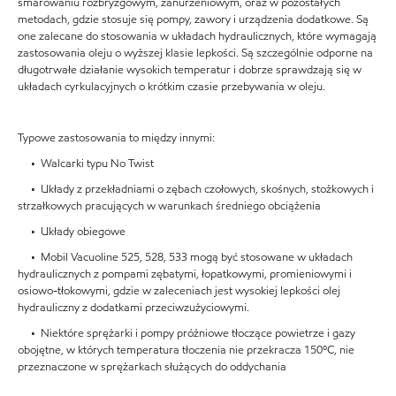
smarowaniu rozbryzgowym, zanurzeniowym, oraz w pozostałych
metodach, gdzie stosuje się pompy, zawory i urządzenia dodatkowe. Są
one zalecane do stosowania w układach hydraulicznych, które wymagają
zastosowania oleju o wyższej klasie lepkości. Są szczególnie odporne na
długotrwałe działanie wysokich temperatur i dobrze sprawdzają się w
układach cyrkulacyjnych o krótkim czasie przebywania w oleju.
Typowe zastosowania to między innymi:
• Walcarki typu No Twist
• Układy z przekładniami o zębach czołowych, skośnych, stożkowych i
strzałkowych pracujących w warunkach średniego obciążenia
• Układy obiegowe
• Mobil Vacuoline 525, 528, 533 mogą być stosowane w układach
hydraulicznych z pompami zębatymi, łopatkowymi, promieniowymi i
osiowo-tłokowymi, gdzie w zaleceniach jest wysokiej lepkości olej
hydrauliczny z dodatkami przeciwzużyciowymi.
• Niektóre sprężarki i pompy próżniowe tłoczące powietrze i gazy
obojętne, w których temperatura tłoczenia nie przekracza 150ºC, nie
przeznaczone w sprężarkach służących do oddychania