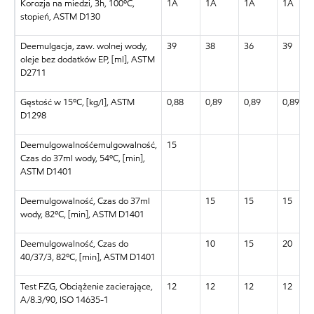
Korozja na miedzi, 3h, 100ºC,
1A
1A
1A
1A
stopień, ASTM D130
Deemulgacja, zaw. wolnej wody,
39
38
36
39
oleje bez dodatków EP, [ml], ASTM
D2711
Gęstość w 15ºC, [kg/l], ASTM
0,88
0,89
0,89
0,89
D1298
Deemulgowalnośćemulgowalność,
15
Czas do 37ml wody, 54ºC, [min],
ASTM D1401
Deemulgowalność, Czas do 37ml
15
15
15
wody, 82ºC, [min], ASTM D1401
Deemulgowalność, Czas do
10
15
20
40/37/3, 82ºC, [min], ASTM D1401
Test FZG, Obciążenie zacierające,
12
12
12
12
A/8.3/90, ISO 14635-1