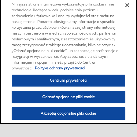
Niniejsza strona internetowa wykorzystuje pliki cookie i inne
technologie śledzące w celu podniesienia poziomu
zadowolenia użytkownika i analizy wydajności oraz ruchu na
naszej stronie. Ponadto udostępniamy informacje o sposobie
korzystania przez użytkowników z naszej strony internetowej
naszym partnerom w mediach społecznościowych, partnerom
reklamowym i analitycznym, z zastrzeżeniem że użytkownicy
mogą zrezygnować z takiego udostępniania, klikając przycisk
„Odrzuć opcjonalne pliki cookie” lub zaznaczając preferencje o
rezygnacji w wyszukiwarce. Aby zapoznać się z dalszymi
informacjami i opcjami, należy przejść do Centrum
prywatności.
Polityka ochrony prywatnosci
Centrum prywatności
Odrzuć opcjonalne pliki cookie
Akceptuj opcjonalne pliki cookie