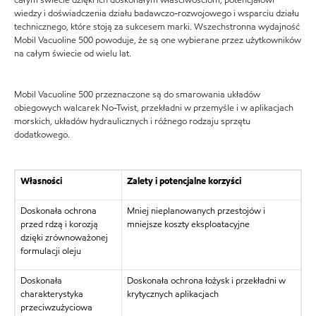
całym świecie dzięki ich doskonałym właściwościom, potencjałowi
wiedzy i doświadczenia działu badawczo-rozwojowego i wsparciu działu
technicznego, które stoją za sukcesem marki. Wszechstronna wydajność
Mobil Vacuoline 500 powoduje, że są one wybierane przez użytkowników
na całym świecie od wielu lat.
Mobil Vacuoline 500 przeznaczone są do smarowania układów
obiegowych walcarek No-Twist, przekładni w przemyśle i w aplikacjach
morskich, układów hydraulicznych i różnego rodzaju sprzętu
dodatkowego.
Własności
Zalety i potencjalne korzyści
Doskonała ochrona
Mniej nieplanowanych przestojów i
przed rdzą i korozją
mniejsze koszty eksploatacyjne
dzięki zrównoważonej
formulacji oleju
Doskonała
Doskonała ochrona łożysk i przekładni w
charakterystyka
krytycznych aplikacjach
przeciwzużyciowa