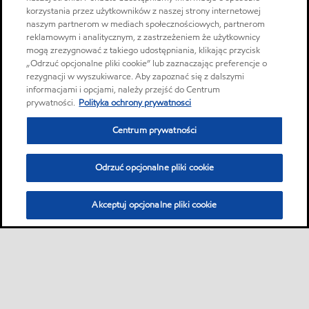
korzystania przez użytkowników z naszej strony internetowej
naszym partnerom w mediach społecznościowych, partnerom
reklamowym i analitycznym, z zastrzeżeniem że użytkownicy
mogą zrezygnować z takiego udostępniania, klikając przycisk
„Odrzuć opcjonalne pliki cookie” lub zaznaczając preferencje o
rezygnacji w wyszukiwarce. Aby zapoznać się z dalszymi
informacjami i opcjami, należy przejść do Centrum
prywatności.
Polityka ochrony prywatnosci
Centrum prywatności
Odrzuć opcjonalne pliki cookie
Akceptuj opcjonalne pliki cookie