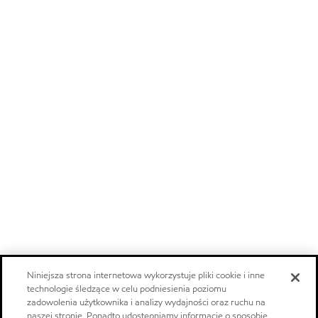
Niniejsza strona internetowa wykorzystuje pliki cookie i inne
technologie śledzące w celu podniesienia poziomu
zadowolenia użytkownika i analizy wydajności oraz ruchu na
naszej stronie. Ponadto udostępniamy informacje o sposobie