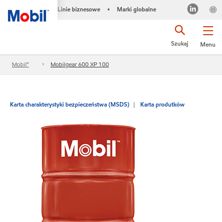
Linie biznesowe
Marki globalne
•
Szukaj
Menu
Mobil™
Mobilgear 600 XP 100
Karta charakterystyki bezpieczeństwa (MSDS)
Karta produtków