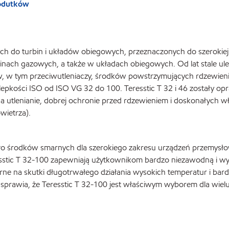
rodutków
nych do turbin i układów obiegowych, przeznaczonych do szerokie
inach gazowych, a także w układach obiegowych. Od lat stale uleps
w tym przeciwutleniaczy, środków powstrzymujących rdzewienie 
h lepkości ISO od ISO VG 32 do 100. Teresstic T 32 i 46 zostały
a utlenianie, dobrej ochronie przed rdzewieniem i doskonałych w
wietrza).
o środków smarnych dla szerokiego zakresu urządzeń przemysłow
resstic T 32-100 zapewniają użytkownikom bardzo niezawodną i w
ne na skutki długotrwałego działania wysokich temperatur i ba
t sprawia, że Teresstic T 32-100 jest właściwym wyborem dla wie