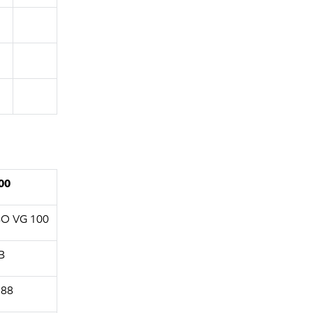
00
SO VG 100
B
,88