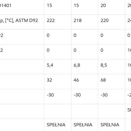
 D1401
15
15
20
2
up, [°C], ASTM D92
222
218
220
2
92
0
0
0
0
92
0
0
0
1
5,4
6,8
8,5
1
32
46
68
1
-30
-30
-30
-
S
SPEŁNIA
SPEŁNIA
SPEŁNIA