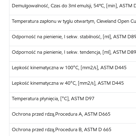
Demulgowalność, Czas do 3ml emulsji, 54ºC, [min], ASTM
Temperatura zapłonu w tyglu otwartym, Cleveland Open C
Odporność na pienienie, I sekw. stabilność, [ml], ASTM D8
Odporność na pienienie, I sekw. tendencja, [ml], ASTM D8
Lepkość kinematyczna w 100°C, [mm2/s], ASTM D445
Lepkość kinematyczna w 40°C, [mm2/s], ASTM D445
Temperatura płynięcia, [°C], ASTM D97
Ochrona przed rdzą,Procedura A, ASTM D665
Ochrona przed rdzą,Procedura B, ASTM D 665