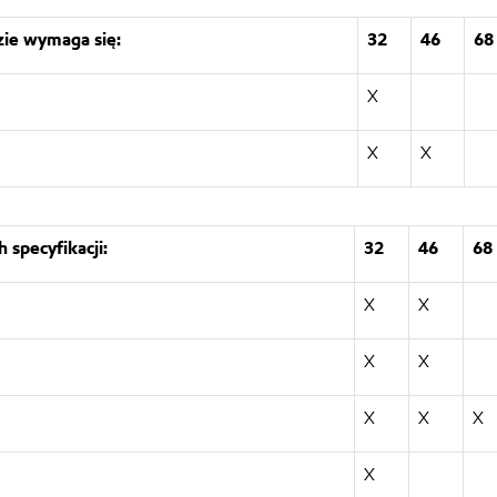
zie wymaga się:
32
46
68
X
X
X
 specyfikacji:
32
46
68
X
X
X
X
X
X
X
X