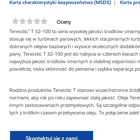
Karta charakterystyki bezpieczeństwa (MSDS)
Karta p
Oceny
Teresstic™ T 32-100 to seria wysokiej jakości środków smar
stosuje się w turbinach parowych, lekkich stacjonarnych turb
dobranych olejów bazowych i wysoce skutecznych dodatków, 
piany. Teresstic T 32-100 jest do nabycia w czterech klasac
najwyższa jakość środków smarnych o stabilnej odporności n
powietrza, niska skłonność do pienienia i szybka separacja po
Rodzina produktów Teresstic T stanowi wszechstronne źródł
normami, aby rok po roku zapewniać stałą jakość. Oleje Te
innych zastosowaniach przemysłowych. Są szczególnie odpor
tych z krótkim czasem przebywania oleju. To połączenie zale
Skontaktuj się z nami