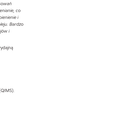
osowań
enianie, co
enienie i
leju. Bardzo
jów i
wydajną
 (QIMS).