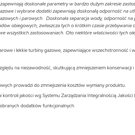
ści, zapewniają doskonałe parametry w bardzo dużym zakresie zast
bazowe i wybrane dodatki zapewniają doskonałą odporność na utl
 gazowych i parowych. Doskonała separacja wody, odporność na pi
adów obiegowych, zwłaszcza tych o krótkim czasie przebywania o
e wszystkich zastosowaniach. Oto niektóre właściwości tych ole
arowe i lekkie turbiny gazowe, zapewniające wszechstronność i 
 względu na niezawodność, skutkującą zmniejszeniem konserwacji i
owych prowadzi do zmniejszenia kosztów wymiany produktu.
kontroli jakości wg Systemu Zarządzania Integralnością Jakości
 dobranych dodatków funkcjonalnych.