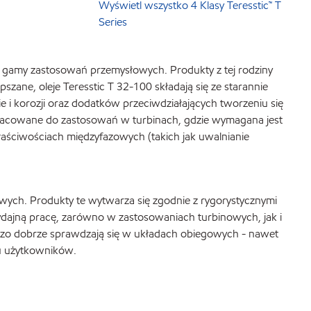
Wyświetl wszystko 4 Klasy Teresstic™ T
Series
j gamy zastosowań przemysłowych. Produkty z tej rodziny
zane, oleje Teresstic T 32-100 składają się ze starannie
i korozji oraz dodatków przeciwdziałających tworzeniu się
 opracowane do zastosowań w turbinach, gdzie wymagana jest
łaściwościach międzyfazowych (takich jak uwalnianie
ych. Produkty te wytwarza się zgodnie z rygorystycznymi
ydajną pracę, zarówno w zastosowaniach turbinowych, jak i
rdzo dobrze sprawdzają się w układach obiegowych - nawet
lu użytkowników.