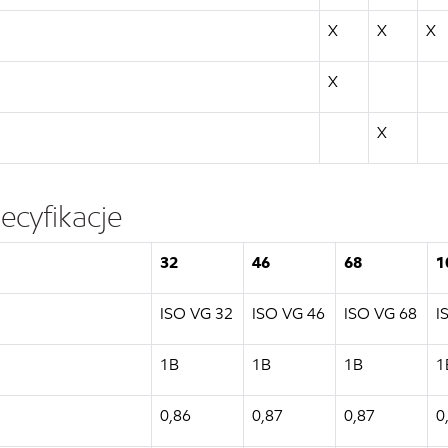
X
X
X
X
X
ecyfikacje
32
46
68
1
ISO VG 32
ISO VG 46
ISO VG 68
I
1B
1B
1B
1
0,86
0,87
0,87
0