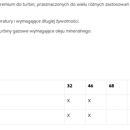
premium do turbin, przeznaczonych do wielu różnych zastosowań
atury i wymagające długiej żywotności.
turbiny gazowe wymagające oleju mineralnego.
32
46
68
X
X
X
X