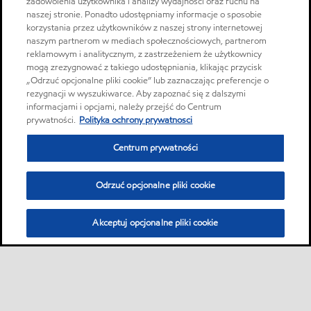
zadowolenia użytkownika i analizy wydajności oraz ruchu na
naszej stronie. Ponadto udostępniamy informacje o sposobie
korzystania przez użytkowników z naszej strony internetowej
naszym partnerom w mediach społecznościowych, partnerom
reklamowym i analitycznym, z zastrzeżeniem że użytkownicy
mogą zrezygnować z takiego udostępniania, klikając przycisk
„Odrzuć opcjonalne pliki cookie” lub zaznaczając preferencje o
rezygnacji w wyszukiwarce. Aby zapoznać się z dalszymi
informacjami i opcjami, należy przejść do Centrum
prywatności.
Polityka ochrony prywatnosci
Centrum prywatności
Odrzuć opcjonalne pliki cookie
Akceptuj opcjonalne pliki cookie