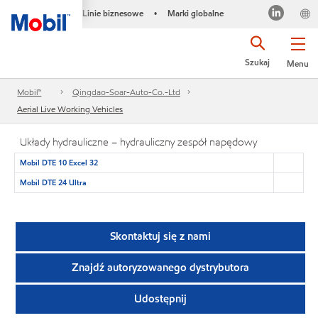
Linie biznesowe
Marki globalne
•
Szukaj
Menu
Mobil™
Qingdao-Soar-Auto-Co.-Ltd
Aerial Live Working Vehicles
Układy hydrauliczne – hydrauliczny zespół napędowy
Mobil DTE 10 Excel 32
Mobil DTE 24 Ultra
Skontaktuj się z nami
Znajdź autoryzowanego dystrybutora
Udostępnij