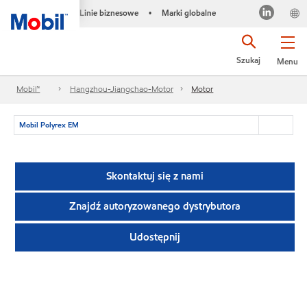
Linie biznesowe
Marki globalne
•
Szukaj
Menu
Mobil™
Hangzhou-Jiangchao-Motor
Motor
Mobil Polyrex EM
Skontaktuj się z nami
Znajdź autoryzowanego dystrybutora
Udostępnij