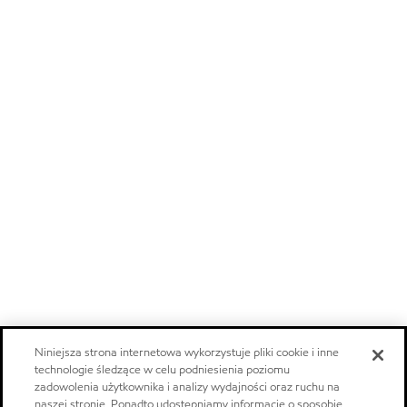
Niniejsza strona internetowa wykorzystuje pliki cookie i inne
technologie śledzące w celu podniesienia poziomu
zadowolenia użytkownika i analizy wydajności oraz ruchu na
naszej stronie. Ponadto udostępniamy informacje o sposobie