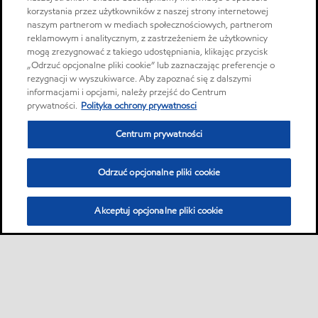
korzystania przez użytkowników z naszej strony internetowej
naszym partnerom w mediach społecznościowych, partnerom
reklamowym i analitycznym, z zastrzeżeniem że użytkownicy
mogą zrezygnować z takiego udostępniania, klikając przycisk
„Odrzuć opcjonalne pliki cookie” lub zaznaczając preferencje o
rezygnacji w wyszukiwarce. Aby zapoznać się z dalszymi
informacjami i opcjami, należy przejść do Centrum
prywatności.
Polityka ochrony prywatnosci
Centrum prywatności
Odrzuć opcjonalne pliki cookie
Akceptuj opcjonalne pliki cookie