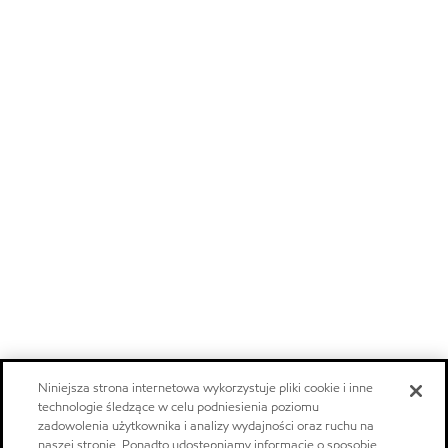
Niniejsza strona internetowa wykorzystuje pliki cookie i inne
technologie śledzące w celu podniesienia poziomu
zadowolenia użytkownika i analizy wydajności oraz ruchu na
naszej stronie. Ponadto udostępniamy informacje o sposobie