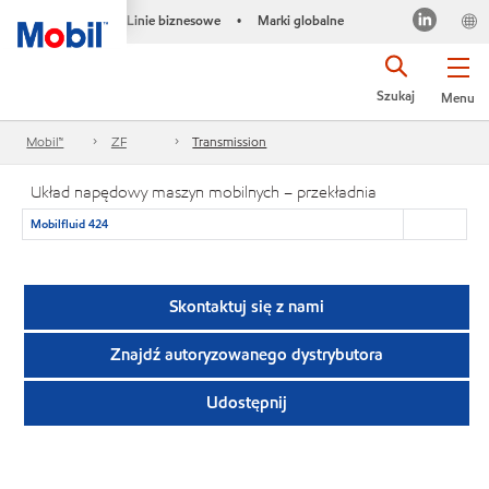
Linie biznesowe
Marki globalne
•
Szukaj
Menu
Mobil™
ZF
Transmission
Układ napędowy maszyn mobilnych – przekładnia
Mobilfluid 424
Skontaktuj się z nami
Znajdź autoryzowanego dystrybutora
Udostępnij