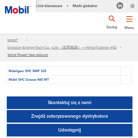
Linie biznesowe
Marki globalne
•
Szukaj
Menu
Mobil™
Envision-Energy-Tech-Co.,-Ltd-（远景能源）---Wind-Turbine,-HQ
Wind Power Yaw reducer
Mobilgear SHC XMP 320
Mobil SHC Grease 460 WT
Skontaktuj się z nami
Znajdź autoryzowanego dystrybutora
Udostępnij