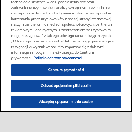
technologie śledzące w celu podniesienia poziomu
zadowolenia użytkownika i analizy wydajności oraz ruchu na
naszej stronie. Ponadto udostępniamy informacje o sposobie
korzystania przez użytkowników z naszej strony internetowej
naszym partnerom w mediach społecznościowych, partnerom
reklamowym i analitycznym, z zastrzeżeniem że użytkownicy
mogą zrezygnować z takiego udostępniania, klikając przycisk
„Odrzuć opcjonalne pliki cookie” lub zaznaczając preferencje o
rezygnacji w wyszukiwarce. Aby zapoznać się z dalszymi
informacjami i opcjami, należy przejść do Centrum
prywatności.
Polityka ochrony prywatnosci
Centrum prywatności
Odrzuć opcjonalne pliki cookie
Akceptuj opcjonalne pliki cookie