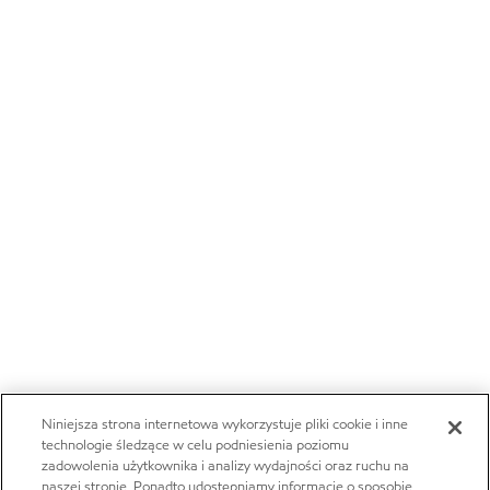
Niniejsza strona internetowa wykorzystuje pliki cookie i inne
technologie śledzące w celu podniesienia poziomu
zadowolenia użytkownika i analizy wydajności oraz ruchu na
naszej stronie. Ponadto udostępniamy informacje o sposobie