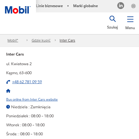
Linie biznesowe
Marki globalne
•
Szukaj
Menu
Mobil™
Gdzie kupić
Inter Cars
Inter Cars
ul. Kwiatowa 2
Kępno, 63-600
+48 62 781 09 59
Buy online from Inter Cars website
Niedziela : Zamknięcia
Poniedziałek : 08:00 - 18:00
Wtorek : 08:00 - 18:00
Środa: : 08:00 - 18:00