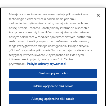
Niniejsza strona internetowa wykorzystuje pliki cookie i inne
technologie śledzące w celu podniesienia poziomu
zadowolenia użytkownika i analizy wydajności oraz ruchu na
naszej stronie. Ponadto udostępniamy informacje o sposobie
korzystania przez użytkowników z naszej strony internetowej
naszym partnerom w mediach społecznościowych, partnerom
reklamowym i analitycznym, z zastrzeżeniem że użytkownicy
mogą zrezygnować z takiego udostępniania, klikając przycisk
„Odrzuć opcjonalne pliki cookie” lub zaznaczając preferencje o
rezygnacji w wyszukiwarce. Aby zapoznać się z dalszymi
informacjami i opcjami, należy przejść do Centrum
prywatności.
Polityka ochrony prywatnosci
Centrum prywatności
Odrzuć opcjonalne pliki cookie
Akceptuj opcjonalne pliki cookie