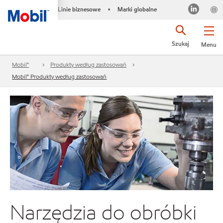
Linie biznesowe
Marki globalne
•
Szukaj
Menu
Mobil™
Produkty według zastosowań
Mobil™ Produkty według zastosowań
Narzędzia do obróbki