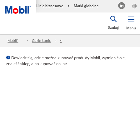
Linie biznesowe
Marki globalne
•
Szukaj
Menu
Mobil™
Gdzie kupić
*
Dowiedz się, gdzie można kupować produkty Mobil, wymienić olej,
znaleźć sklep, albo kupować online