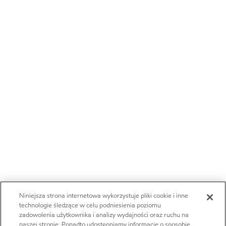
Niniejsza strona internetowa wykorzystuje pliki cookie i inne
technologie śledzące w celu podniesienia poziomu
zadowolenia użytkownika i analizy wydajności oraz ruchu na
naszej stronie. Ponadto udostępniamy informacje o sposobie