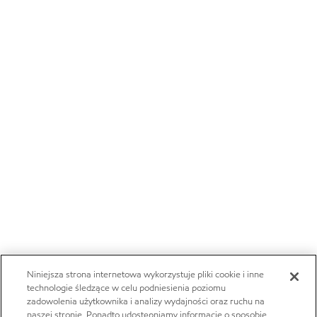
Niniejsza strona internetowa wykorzystuje pliki cookie i inne
technologie śledzące w celu podniesienia poziomu
zadowolenia użytkownika i analizy wydajności oraz ruchu na
naszej stronie. Ponadto udostępniamy informacje o sposobie