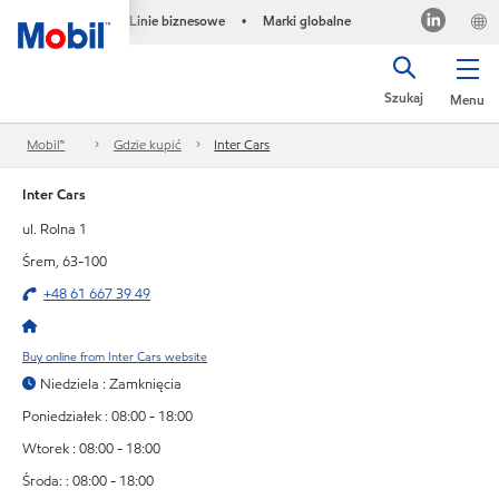
Linie biznesowe
Marki globalne
•
Szukaj
Menu
Mobil™
Gdzie kupić
Inter Cars
Inter Cars
ul. Rolna 1
Śrem, 63-100
+48 61 667 39 49
Buy online from Inter Cars website
Niedziela : Zamknięcia
Poniedziałek : 08:00 - 18:00
Wtorek : 08:00 - 18:00
Środa: : 08:00 - 18:00