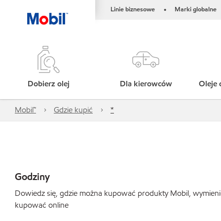
Linie biznesowe
Marki globalne
•
Dobierz olej
Dla kierowców
Oleje 
Mobil™
Gdzie kupić
*
Godziny
Dowiedz się, gdzie można kupować produkty Mobil, wymienić o
kupować online