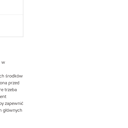
n w
ych środków
rona przed
re trzeba
ment
aby zapewnić
ch głównych