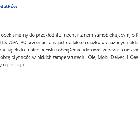
rodutków
środek smarny do przekładni z mechanizmem samoblokującym, o for
 LS 75W-90 przeznaczony jest do lekko i ciężko obciążonych u
ne są ekstremalne naciski i obciążenia udarowe, zapewnia niezró
 dobrą płynność w niskich temperaturach. Olej Mobil Delvac 1 Ge
m poślizgu.