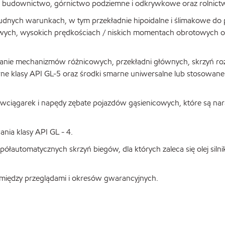
 budownictwo, górnictwo podziemne i odkrywkowe oraz rolnict
nych warunkach, w tym przekładnie hipoidalne i ślimakowe do 
wych, wysokich prędkościach / niskich momentach obrotowych or
nie mechanizmów różnicowych, przekładni głównych, skrzyń rozd
arne klasy API GL-5 oraz środki smarne uniwersalne lub stosowan
wciągarek i napędy zębate pojazdów gąsienicowych, które są na
ia klasy API GL - 4.
łautomatycznych skrzyń biegów, dla których zaleca się olej siln
iędzy przeglądami i okresów gwarancyjnych.