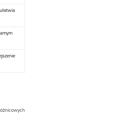
 ułatwia
 samym
jszenie
różnicowych