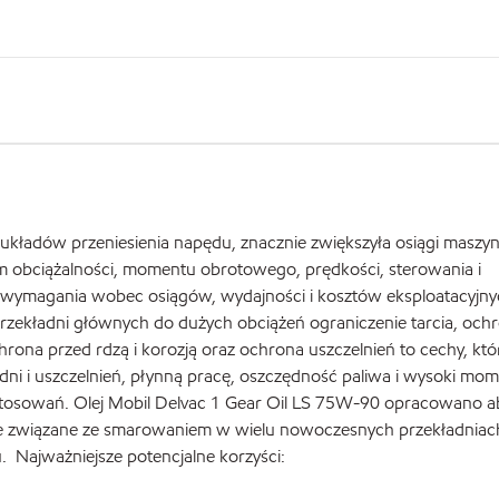
układów przeniesienia napędu, znacznie zwiększyła osiągi maszy
obciążalności, momentu obrotowego, prędkości, sterowania i
y wymagania wobec osiągów, wydajności i kosztów eksploatacyjn
zekładni głównych do dużych obciążeń ograniczenie tarcia, och
hrona przed rdzą i korozją oraz ochrona uszczelnień to cechy, któ
ni i uszczelnień, płynną pracę, oszczędność paliwa i wysoki mo
stosowań. Olej Mobil Delvac 1 Gear Oil LS 75W-90 opracowano 
yjne związane ze smarowaniem w wielu nowoczesnych przekładnia
 Najważniejsze potencjalne korzyści: