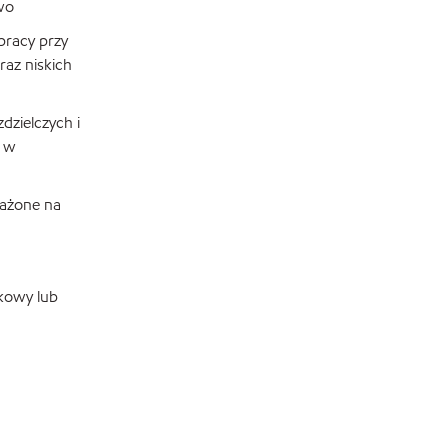
wo
pracy przy
az niskich
zielczych i
e w
rażone na
ikowy lub