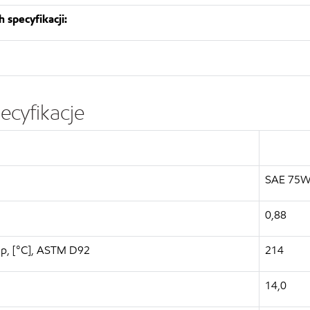
 specyfikacji:
ecyfikacje
SAE 75W
0,88
up, [°C], ASTM D92
214
14,0