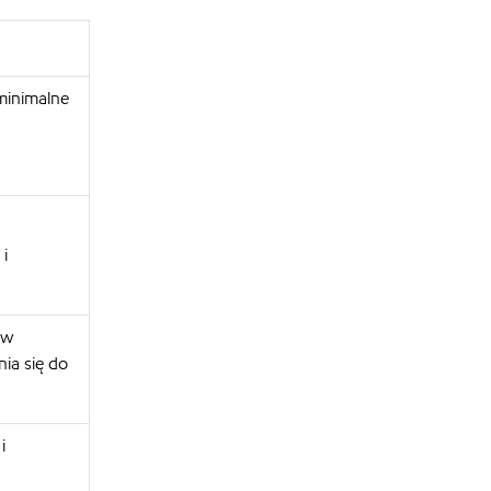
minimalne
 i
 w
ia się do
i