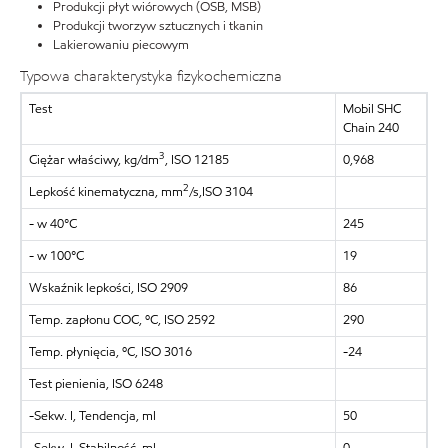
Produkcji płyt wiórowych (OSB, MSB)
Produkcji tworzyw sztucznych i tkanin
Lakierowaniu piecowym
Typowa charakterystyka fizykochemiczna
Test
Mobil SHC
Chain 240
3
Ciężar właściwy, kg/dm
, ISO 12185
0,968
2
Lepkość kinematyczna, mm
/s,ISO 3104
- w 40°C
245
- w 100°C
19
Wskaźnik lepkości, ISO 2909
86
Temp. zapłonu COC, ºC, ISO 2592
290
Temp. płynięcia, ºC, ISO 3016
-24
Test pienienia, ISO 6248
-Sekw. I, Tendencja, ml
50
-Sekw. I, Stabilność, ml
0